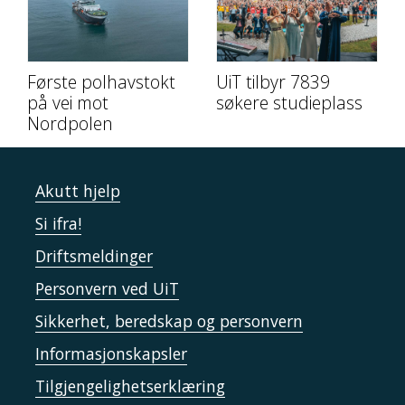
Første polhavstokt
UiT tilbyr 7839
på vei mot
søkere studieplass
Nordpolen
Akutt hjelp
Si ifra!
Driftsmeldinger
Personvern ved UiT
Sikkerhet, beredskap og personvern
Informasjonskapsler
Tilgjengelighetserklæring