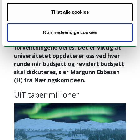
kommende årene vil trolig komme på til
sammen over 17,5 millioner kroner.
Tillat alle cookies
– Det er positivt at vi har denne
dialogen slik at vi får vite hva som er
Kun nødvendige cookies
viktig for UiT og hva som er
forventningene deres. Det er viktig at
universitetet oppdaterer oss ved hver
runde når budsjett og revidert budsjett
skal diskuteres, sier Margunn Ebbesen
(H) fra Næringskomiteen.
UiT taper millioner