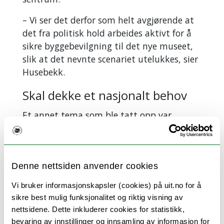
– Vi ser det derfor som helt avgjørende at
det fra politisk hold arbeides aktivt for å
sikre byggebevilgning til det nye museet,
slik at det nevnte scenariet utelukkes, sier
Husebekk.
Skal dekke et nasjonalt behov
Et annet tema som ble tatt opp var
Rettsgenetisk Senter (RGS), et offentlig
DNA-analyselaboratorium ved UiT som
blant annet er akkreditert for
Denne nettsiden anvender cookies
rettsgenetiske analyser. I juni 2018 vedtok
Stortinget at regjeringen «så raskt som
Vi bruker informasjonskapsler (cookies) på uit.no for å
mulig» skulle legge til rette for at RGS kan
sikre best mulig funksjonalitet og riktig visning av
utføre DNA-analyser for bruk i
nettsidene. Dette inkluderer cookies for statistikk,
strafferettspleien. Analysene skal dekke
bevaring av innstillinger og innsamling av informasjon for