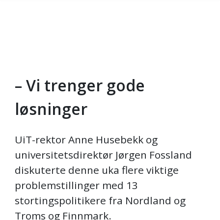
– Vi trenger gode
Gå til hovedinnhold
løsninger
UiT-rektor Anne Husebekk og
universitetsdirektør Jørgen Fossland
diskuterte denne uka flere viktige
problemstillinger med 13
stortingspolitikere fra Nordland og
Troms og Finnmark.