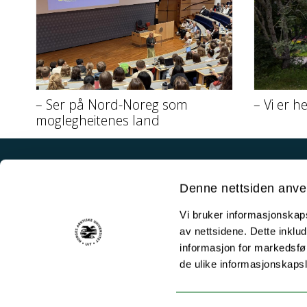
– Ser på Nord-Noreg som
– Vi er h
moglegheitenes land
Akutt hjelp
Denne nettsiden anve
Si ifra!
Vi bruker informasjonskapsl
Driftsmeldinger
av nettsidene. Dette inklud
Personvern ved UiT
informasjon for markedsfør
de ulike informasjonskaps
Sikkerhet, beredskap og personvern
Informasjonskapsler