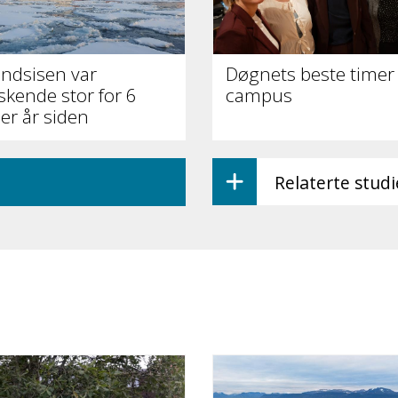
ndsisen var
Døgnets beste timer 
skende stor for 6
campus
er år siden
Relaterte stud