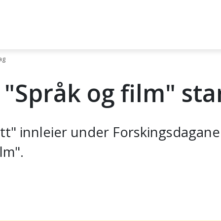
ag
Språk og film" sta
tt" innleier under Forskingsdagane
lm".