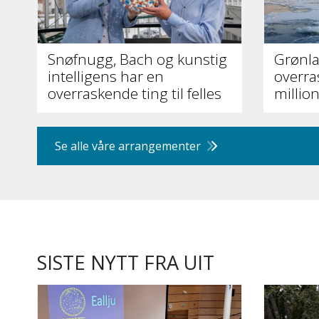
Snøfnugg, Bach og kunstig
Grønla
intelligens har en
overra
overraskende ting til felles
million
Se alle våre arrangementer
SISTE NYTT FRA UIT