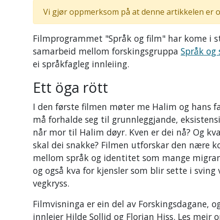
Vi gjør oppmerksom på at denne artikkelen er o
Filmprogrammet "Språk og film" har kome i 
samarbeid mellom forskingsgruppa
Språk og
ei språkfagleg innleiing.
Ett öga rött
I den første filmen møter me Halim og hans f
må forhalde seg til grunnleggjande, eksistens
når mor til Halim døyr. Kven er dei nå? Og kva
skal dei snakke? Filmen utforskar den nære k
mellom språk og identitet som mange migran
og også kva for kjensler som blir sette i sving
vegkryss.
Filmvisninga er ein del av Forskingsdagane, og
innleier Hilde Sollid og Florian Hiss. Les meir