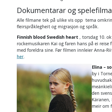
Dokumentarar og spelefilma
Alle filmane tek på ulike vis opp tema omkrin
fleirspråklegheit og migrasjon og språk.
Finnish blood Swedish heart
, torsdag 10. o
rockemusikaren Kai og faren hans på ei reise f
med foreldra sine. Før filmen innleier Anna-Ri
her
.
Elina – s
by i Torn
huvudsakl
meänkieli
den svens
Käranen, 
meir om 