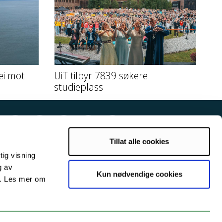
ei mot
UiT tilbyr 7839 søkere
studieplass
Tillat alle cookies
tig visning
g av
Kun nødvendige cookies
s. Les mer om