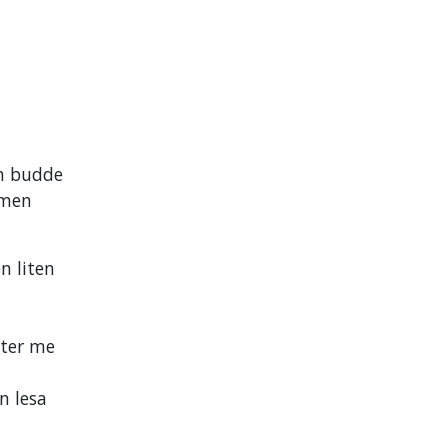
rn budde
lmen
en liten
øter me
i
n lesa