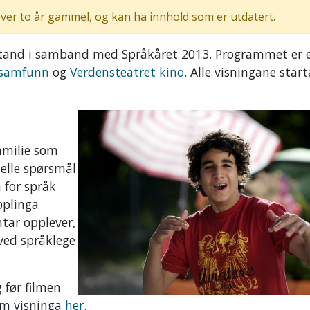
ver to år gammel, og kan ha innhold som er utdatert.
stand i samband med Språkåret 2013. Programmet er e
 samfunn
og
Verdensteatret kino
. Alle visningane star
amilie som
ielle spørsmål
 for språk
oplinga
tar opplever,
 ved språklege
 før filmen
 om visninga
her
.