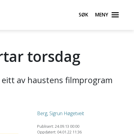
Søk
Meny
rtar torsdag
 eitt av haustens filmprogram
Berg, Sigrun Høgetveit
Publisert: 24.09.13 00:00
Oppdatert: 04.01.22 11:36