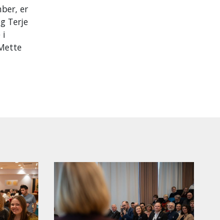
ber, er
g Terje
 i
 Mette