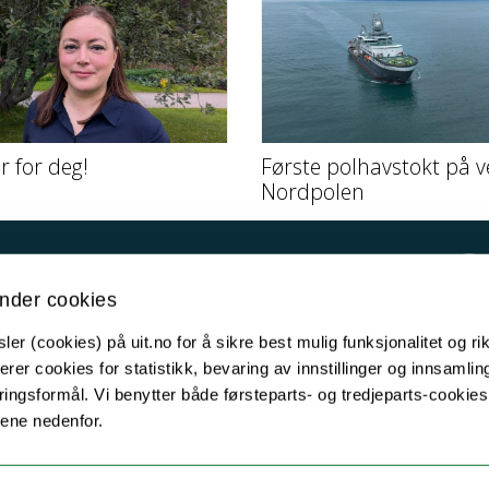
er for deg!
Første polhavstokt på v
Nordpolen
Kontakt UiT
nder cookies
For media
er (cookies) på uit.no for å sikre best mulig funksjonalitet og rik
For skoler
erer cookies for statistikk, bevaring av innstillinger og innsamlin
Ledige stillinger
ingsformål. Vi benytter både førsteparts- og tredjeparts-cookie
lene nedenfor.
English website
Logg inn