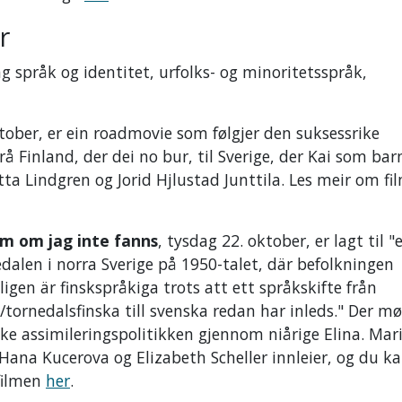
r
g språk og identitet, urfolks- og minoritetsspråk,
ktober, er ein roadmovie som følgjer den suksessrike
rå Finland, der dei no bur, til Sverige, der Kai som ba
itta Lindgren og Jorid Hjlustad Junttila. Les meir om fi
om om jag inte fanns
, tysdag 22. oktober, er lagt til "
edalen i norra Sverige på 1950-talet, där befolkningen
igen är finskspråkiga trots att ett språkskifte från
/tornedalsfinska till svenska redan har inleds." Der m
ke assimileringspolitikken gjennom niårige Elina. Mar
Hana Kucerova og Elizabeth Scheller innleier, og du ka
filmen
her
.