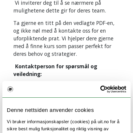
Vi inviterer deg til å se nærmere på
mulighetene dette gir for deres team.
Ta gjerne en titt på den vedlagte PDF-en,
og ikke nøl med å kontakte oss for en
uforpliktende prat. Vi hjelper dere gjerne
med å finne kurs som passer perfekt for
deres behov og strategier.
Kontaktperson for spørsmål og
veiledning:
Øyvind Søraas, tlf 76966111 / 90107614
oyvind.soraas@uit.no
Viktig frist for søknad:
Vennligst merk at
Denne nettsiden anvender cookies
disse kursene kan søkes på
fra 20. juli til
8. august
. Vi anbefaler å starte prosessen
Vi bruker informasjonskapsler (cookies) på uit.no for å
sikre best mulig funksjonalitet og riktig visning av
tidlig for å sikre plass.