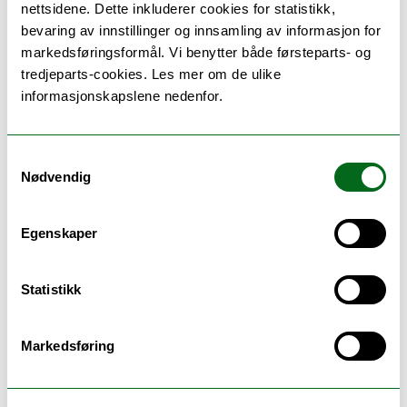
nettsidene. Dette inkluderer cookies for statistikk,
Vi ser frem til å høre fra deg og utforske
bevaring av innstillinger og innsamling av informasjon for
hvordan vi kan samarbeide for å styrke
markedsføringsformål. Vi benytter både førsteparts- og
kompetansen i din bedrift!
tredjeparts-cookies. Les mer om de ulike
informasjonskapslene nedenfor.
Kortnytt fra Institutt for industriell teknologi
Samtykkevalg
Nødvendig
Egenskaper
Vedlegg / Bilder
Valgemner etter og videreutdanning
Statistikk
Maskiningeniør-høst 2025 rev2
Søraas, Øyvind
Markedsføring
oyvind.soraas@uit.no
Studieleder Maskin ingeniørutdanning / Laboratorieleder IIT