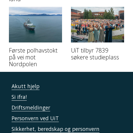
Første polhavstokt
UiT tilbyr 7839
på vei mot
søkere studieplass
Nordpolen
Akutt hjelp
Si ifra!
Driftsmeldinger
Personvern ved UiT
Sikkerhet, beredskap og personvern