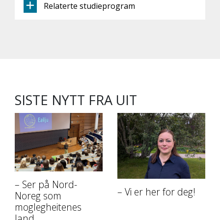
Relaterte studieprogram
SISTE NYTT FRA UIT
– Ser på Nord-
– Vi er her for deg!
Noreg som
moglegheitenes
land