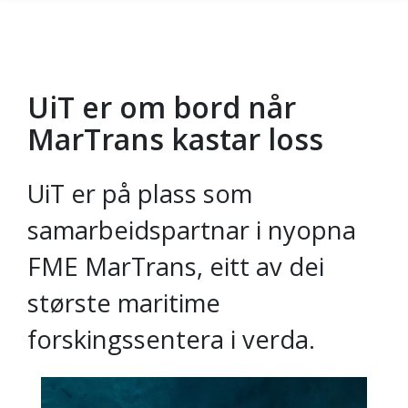
UiT er om bord når
Gå til hovedinnhold
MarTrans kastar loss
UiT er på plass som
samarbeidspartnar i nyopna
FME MarTrans, eitt av dei
største maritime
forskingssentera i verda.