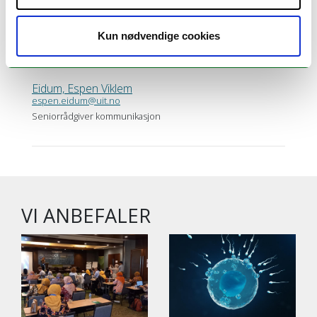
Kortnytt fra Fakultet for ingeniørvitenskap og teknologi
Kun nødvendige cookies
Eidum, Espen Viklem
espen.eidum@uit.no
Seniorrådgiver kommunikasjon
VI ANBEFALER