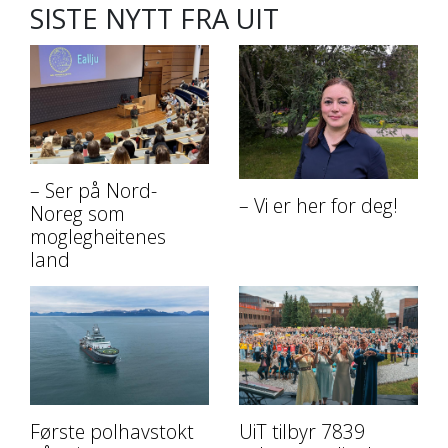
SISTE NYTT FRA UIT
– Ser på Nord-
– Vi er her for deg!
Noreg som
moglegheitenes
land
Første polhavstokt
UiT tilbyr 7839