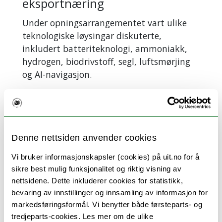
eksportnæring
Under opningsarrangementet vart ulike
teknologiske løysingar diskuterte,
inkludert batteriteknologi, ammoniakk,
hydrogen, biodrivstoff, segl, luftsmørjing
og AI-navigasjon.
Den norske maritime sektoren står for over
600 milliardar kroner i årleg omsetning og
300 milliardar kroner i eksportinntekter,
noko som gjer han til Noregs nest største
Denne nettsiden anvender cookies
eksportnæring etter olje og gass. Samtidig
Vi bruker informasjonskapsler (cookies) på uit.no for å
står maritim transport for ni prosent av
sikre best mulig funksjonalitet og riktig visning av
Noregs klimagassutslepp og 12 prosent av
nettsidene. Dette inkluderer cookies for statistikk,
globale transportutslepp.
bevaring av innstillinger og innsamling av informasjon for
For å nå nullutsleppsmålet for sektoren
markedsføringsformål. Vi benytter både førsteparts- og
tredjeparts-cookies. Les mer om de ulike
har MarTrans identifisert fire