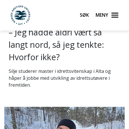
Søk
Meny
UiT Norges arktiske universitet
– Jeg hadde aldri vært så
Gå til hovedinnhold
langt nord, så jeg tenkte:
Hvorfor ikke?
Silje
studerer mast
er i idrettsvitenskap i Alta og
håper å jobbe med
utvikling av idrettsutøvere i
fremtiden.