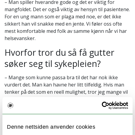
– Man spiller hverandre gode og det er viktig for
mangfoldet. Det er også viktig av hensyn til pasientene.
For en ung mann som er plaga med noe, er det ikke
sikkert han vil snakke med en jente. Vi føler oss ofte
mest komfortable med folk av samme kjønn når vi har
helsevansker.
Hvorfor tror du så få gutter
søker seg til sykepleien?
– Mange som kunne passa bra til det har nok ikke
vurdert det. Man kan havne her litt tilfeldig. Hvis man
tenker på det som en reell mulighet, tror jeg mange vil
innse at det egentlig passer veldig bra for dem.
Hvordan er det sosiale på og
utenfor universitetet?
Denne nettsiden anvender cookies