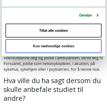
å studere i Harstad er at du får tett oppfølging av
foreleserne. På mitt kull er vi ca. 65 stykker, noe som
gjør det mulig å bli kjent med hele klassen og med
Detaljer
forelesere.
Hvilke muligheter får man
Tillat alle cookies
etter studiet?
Kun nødvendige cookies
– Det er så fryktelig mye man kan gjøre! Du kan
videreutdanne deg og jobbe i ambulansen, verve deg til
Forsvaret, jobbe som helsesykepleier, i akutten, på
sykehus, sykehjem eller i psykiatrien, for å nevne noe.
Hva ville du ha sagt dersom du
skulle anbefale studiet til
andre?