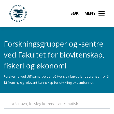
Gå til hovedinnhold
Søk
Meny
UiT Norges arktiske universitet
Forskningsgrupper og -sentre
ved Fakultet for biovitenskap,
fiskeri og økonomi
Forskerne ved UiT samarbeider på tvers av fag og landegrenser for å
få frem ny og relevant kunnskap for utvikling av samfunnet.