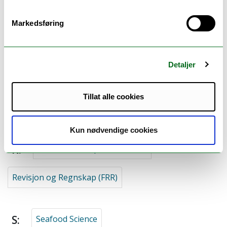
MRØ (norsk)
Markedsføring
N:
Northern Populations and Ecosystems
Detaljer
Tillat alle cookies
P:
Preclinical PET Core Facility (PETcore)
Kun nødvendige cookies
R:
Research Group for Genetics
Revisjon og Regnskap (FRR)
S:
Seafood Science