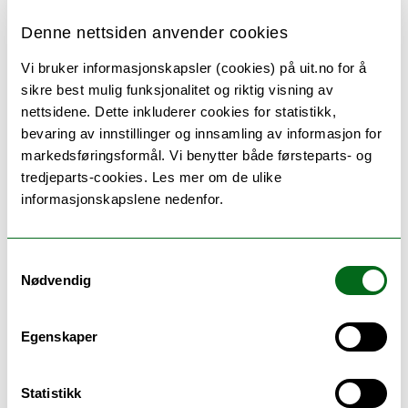
Freshwater Ecology Group
Denne nettsiden anvender cookies
Vi bruker informasjonskapsler (cookies) på uit.no for å
sikre best mulig funksjonalitet og riktig visning av
H:
HARVEST
HubMOL
nettsidene. Dette inkluderer cookies for statistikk,
bevaring av innstillinger og innsamling av informasjon for
markedsføringsformål. Vi benytter både førsteparts- og
M:
MARA
MARA (norsk)
tredjeparts-cookies. Les mer om de ulike
informasjonskapslene nedenfor.
Marbio – an analytical platform for marine natural
products biodiscovery
Samtykkevalg
Nødvendig
Marine Bioprospecting
Egenskaper
Microalgae & Microbiomes
Statistikk
Microorganisms and Plants
MRØ