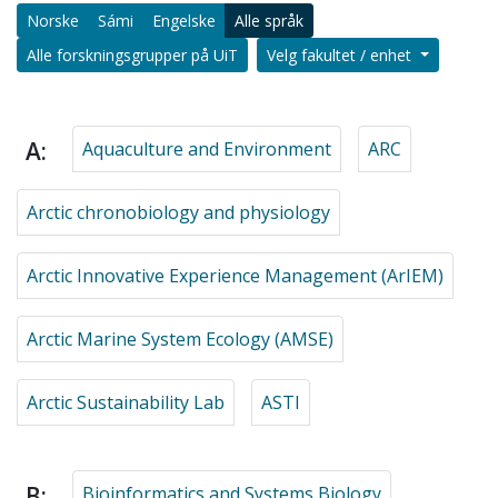
Norske
Sámi
Engelske
Alle språk
Alle forskningsgrupper på UiT
Velg fakultet / enhet
A:
Aquaculture and Environment
ARC
Arctic chronobiology and physiology
Arctic Innovative Experience Management (ArIEM)
Arctic Marine System Ecology (AMSE)
Arctic Sustainability Lab
ASTI
B:
Bioinformatics and Systems Biology