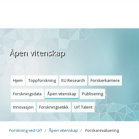
Gå til hovedinnhold
Åpen vitenskap
Hjem
Toppforskning
EU Research
Forskerkarriere
Forskningsdata
Åpen vitenskap
Publisering
Innovasjon
Forskningsetikk
UiT Talent
Forskning ved UiT
Åpen vitenskap
Forskarevaluering