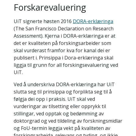
Forskarevaluering
UiT signerte høsten 2016
DORA-erklæringa
(The San Francisco Declaration on Research
Assessment). Kjerna i DORA-erklæringa er at
det er kvaliteten på forskingsarbeider som
skal vurderast framfor kva for kanal dei er
publisert i. Prinsippa i Dora-erklæringa skal
liggja til grunn for all forskingsevaluering ved
UiT.
Ved å underskriva DORA-erklæringa har UiT
slutta seg til prinsippa og forplikta seg til å
følgja dei opp i praksis. UiT skal ved
vurderingar av tilsetting eller opprykk til
stillingar, ved opptak og bedømming av
doktorgrad og ved tildeling av forskningsmidlar
og FoU-termin leggja vekt på kvaliteten av
forskingsarbeida, relevans og tyding, og ikkje