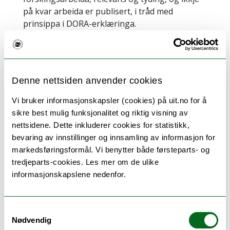
på kvar arbeida er publisert, i tråd med
prinsippa i DORA-erklæringa.
DORA-erklæringen gir også tilrådingar til
forskarar og oppmodar til å:
Leggja større vekt på innhald i forskinga
Denne nettsiden anvender cookies
Sitera direkte fra primærkjeldene
Vi bruker informasjonskapsler (cookies) på uit.no for å
Bruka flere indikatorar/målepunkt for å
sikre best mulig funksjonalitet og riktig visning av
visa tydinga av forskinga
nettsidene. Dette inkluderer cookies for statistikk,
Forandra kulturen
bevaring av innstillinger og innsamling av informasjon for
For mer informasjon sjå tidligere
markedsføringsformål. Vi benytter både førsteparts- og
prorektor Kenneth Ruud fortelle
tredjeparts-cookies. Les mer om de ulike
om
implementering av DORA ved UiT
på
informasjonskapslene nedenfor.
Munin-konferansen i 2018.
Fakta om DORA
Samtykkevalg
DORA-erklæringa ble offentleggjort i 2012 og
Nødvendig