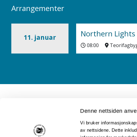
Arrangementer
Northern Lights
11. januar
08:00
Teorifagby
Denne nettsiden anve
Akutt hjelp
Vi bruker informasjonskapsl
Si ifra!
av nettsidene. Dette inklud