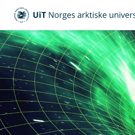
Gå til hovedinnhold
UiT Norges arktiske universitet