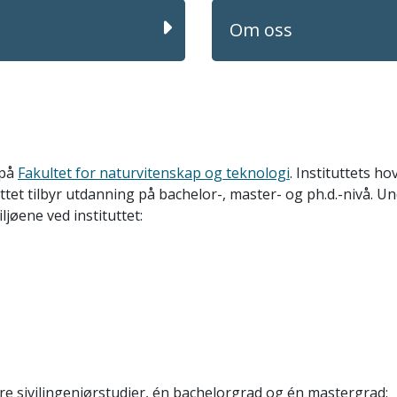
Om oss
 på
Fakultet for naturvitenskap og teknologi
. Instituttets h
ttet tilbyr utdanning på bachelor-, master- og ph.d.-nivå. U
jøene ved instituttet:
tre sivilingeniørstudier, én bachelorgrad og én mastergrad: