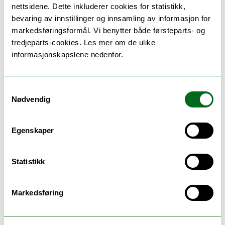
Bjørkedal, Espen
nettsidene. Dette inkluderer cookies for statistikk,
bevaring av innstillinger og innsamling av informasjon for
Nestleder utdanning
markedsføringsformål. Vi benytter både førsteparts- og
Forskningsgruppe for kognitiv nevrovitenskap
tredjeparts-cookies. Les mer om de ulike
Det helsevitenskapelige fakultet
informasjonskapslene nedenfor.
espen.bjorkedal@uit.no
Teorifagbygget Hus 5 5666
+47 77 64 67 79
Samtykkevalg
Nødvendig
Forskningsinteresser
Egenskaper
Breivik, Camilla
Statistikk
Universitetslektor
Institutt for psykologi
Markedsføring
Det helsevitenskapelige fakultet
camilla.breivik@uit.no