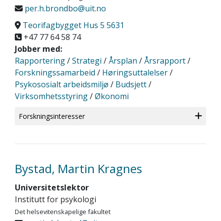
per.h.brondbo@uit.no
Teorifagbygget Hus 5 5631
+47 77 64 58 74
Jobber med:
Rapportering
/
Strategi
/
Årsplan
/
Årsrapport
/
Forskningssamarbeid
/
Høringsuttalelser
/
Psykososialt arbeidsmiljø
/
Budsjett
/
Virksomhetsstyring
/
Økonomi
Forskningsinteresser
Bystad, Martin Kragnes
Universitetslektor
Institutt for psykologi
Det helsevitenskapelige fakultet