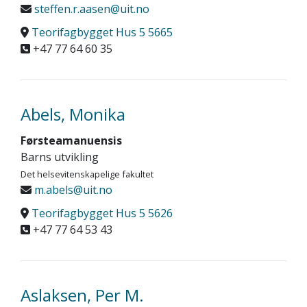
steffen.r.aasen@uit.no
Teorifagbygget Hus 5 5665
+47 77 64 60 35
Abels, Monika
Førsteamanuensis
Barns utvikling
Det helsevitenskapelige fakultet
m.abels@uit.no
Teorifagbygget Hus 5 5626
+47 77 64 53 43
Aslaksen, Per M.