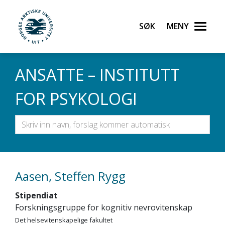
Gå til hovedinnhold
Søk
Meny
UiT Norges arktiske universitet
ANSATTE – INSTITUTT
FOR PSYKOLOGI
Aasen, Steffen Rygg
Stipendiat
Forskningsgruppe for kognitiv nevrovitenskap
Det helsevitenskapelige fakultet