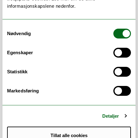
innenfor klinisk barne- og
informasjonskapslene nedenfor.
ungdomspsykologi, og har
videreutdanning i kognitiv atferdsterapi
for barn og unge. Hun har Norsk
Samtykkevalg
psykologforenings veilederutdanning, og
Nødvendig
har deltatt på Program for yngre
forskningsledere. Forskningen hun deltar i
Egenskaper
omhandler tiltak og hjelpetilbud ved
bekymringsfullt skolefravær, Feedback
Informed Treatment (FIT) med barn og
Statistikk
unge, og ferdighetstrening i kognitiv
atferdsterapi ved sosial angst. Hun
Markedsføring
benytter både kvantitative og kvalitative
forskningsmetoder.
Hun er Førsteamanuensis ved
Detaljer
Forskningsgruppe for klinisk psykologi
Tillat alle cookies