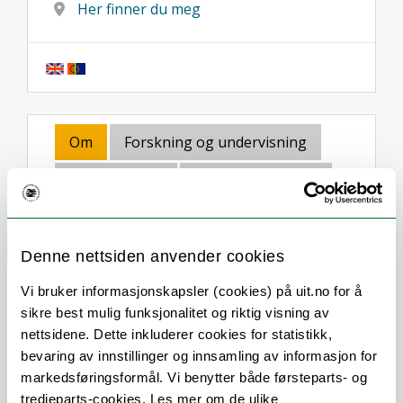
Her finner du meg
Om
Forskning og undervisning
Publikasjoner
Her finner du meg
Denne nettsiden anvender cookies
Stillingsbeskrivelse
Vi bruker informasjonskapsler (cookies) på uit.no for å
sikre best mulig funksjonalitet og riktig visning av
Toril Sørheim Nilsen er Førsteamanuensis
nettsidene. Dette inkluderer cookies for statistikk,
ved Institutt for psykologi, Det
bevaring av innstillinger og innsamling av informasjon for
helsevitenskapelige fakultet. Hun er
markedsføringsformål. Vi benytter både førsteparts- og
førsteamanuensis og psykologspesialist
tredjeparts-cookies. Les mer om de ulike