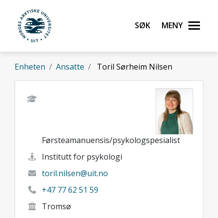
Gå til hovedinnhold
Søk
Meny
UiT Norges arktiske universitet
Enheten
Ansatte
Toril Sørheim Nilsen
Førsteamanuensis/psykologspesialist
Institutt for psykologi
toril.nilsen@uit.no
+47 77 62 51 59
Tromsø