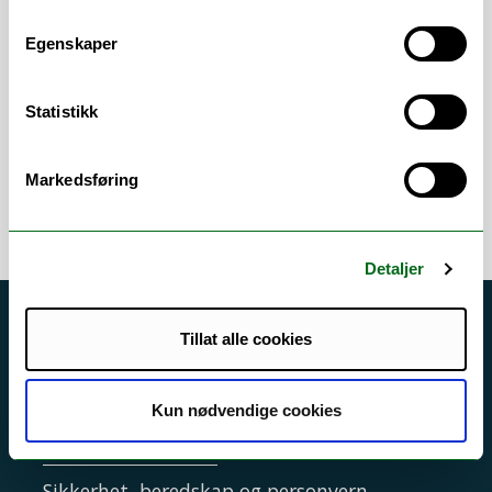
Vitenskapelige
Egenskaper
arbeidsområder
Statistikk
Zoogeografi
/
Systematisk zoologi
/
Økologi
/
Marinbiologi
Markedsføring
Detaljer
Akutt hjelp
Tillat alle cookies
Si ifra!
Driftsmeldinger
Kun nødvendige cookies
Personvern ved UiT
Sikkerhet, beredskap og personvern