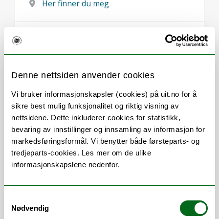
Her finner du meg
Denne nettsiden anvender cookies
Om
Forskning og undervisning
Vi bruker informasjonskapsler (cookies) på uit.no for å
CV
Publikasjoner
sikre best mulig funksjonalitet og riktig visning av
Her finner du meg
nettsidene. Dette inkluderer cookies for statistikk,
bevaring av innstillinger og innsamling av informasjon for
markedsføringsformål. Vi benytter både førsteparts- og
tredjeparts-cookies. Les mer om de ulike
informasjonskapslene nedenfor.
Stillingsbeskrivelse
Forskning og undervisning i fiskebiologi
Samtykkevalg
Forskningsgruppeleder Genetikk 2025–
Nødvendig