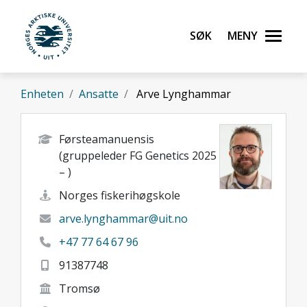
Gå til hovedinnhold
Søk
Meny
UiT Norges arktiske universitet
Enheten
Ansatte
Arve Lynghammar
Førsteamanuensis
(gruppeleder FG Genetics 2025
– )
Norges fiskerihøgskole
arve.lynghammar@uit.no
+47 77 64 67 96
91387748
Tromsø