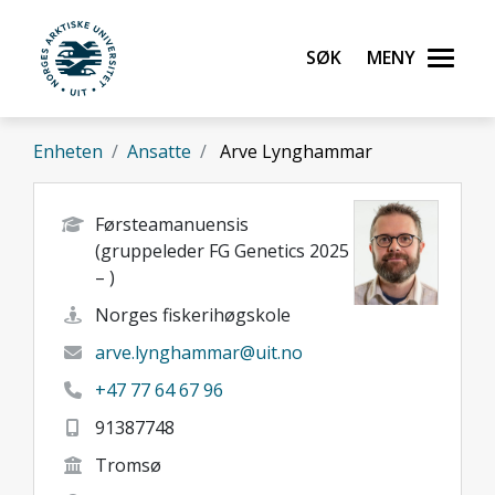
Gå til hovedinnhold
Søk
Meny
UiT Norges arktiske universitet
Enheten
Ansatte
Arve Lynghammar
Førsteamanuensis
(gruppeleder FG Genetics 2025
– )
Norges fiskerihøgskole
arve.lynghammar@uit.no
+47 77 64 67 96
91387748
Tromsø