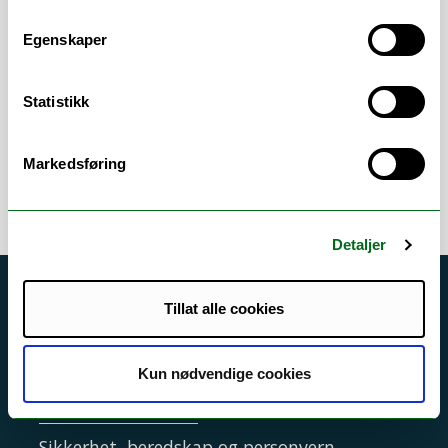
Vitenskapelige
Egenskaper
arbeidsområder
Statistikk
Zoogeografi
/
Systematisk zoologi
/
Økologi
/
Marinbiologi
Markedsføring
Detaljer
Akutt hjelp
Tillat alle cookies
Si ifra!
Driftsmeldinger
Kun nødvendige cookies
Personvern ved UiT
Sikkerhet, beredskap og personvern