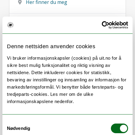
Her finner du meg
Denne nettsiden anvender cookies
Om
Forskning og undervisning
Vi bruker informasjonskapsler (cookies) på uit.no for å
CV
Publikasjoner
sikre best mulig funksjonalitet og riktig visning av
Her finner du meg
nettsidene. Dette inkluderer cookies for statistikk,
bevaring av innstillinger og innsamling av informasjon for
markedsføringsformål. Vi benytter både førsteparts- og
tredjeparts-cookies. Les mer om de ulike
informasjonskapslene nedenfor.
Stillingsbeskrivelse
Forskning og undervisning i fiskebiologi
Samtykkevalg
Forskningsgruppeleder Genetikk 2025–
Nødvendig