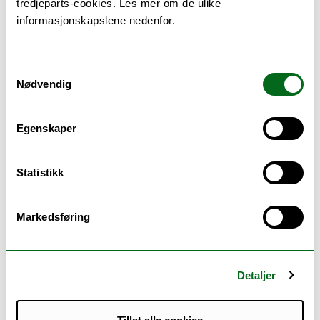
tredjeparts-cookies. Les mer om de ulike
informasjonskapslene nedenfor.
6. Inngå kontrakt
Samtykkevalg
Nødvendig
Egenskaper
7. Bestilling og levering
Statistikk
8. Kontraktsforvaltning
Markedsføring
Detaljer
Snarveier