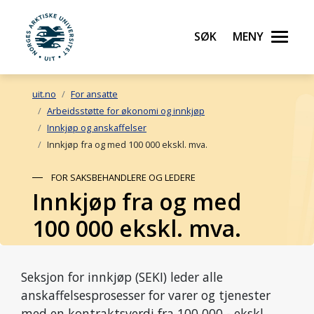
Søk
Meny
UiT Norges arktiske universitet
Gå til hovedinnhold
uit.no
For ansatte
Arbeidsstøtte for økonomi og innkjøp
Innkjøp og anskaffelser
Innkjøp fra og med 100 000 ekskl. mva.
FOR SAKSBEHANDLERE OG LEDERE
Innkjøp fra og med
100 000 ekskl. mva.
Seksjon for innkjøp (SEKI) leder alle
anskaffelsesprosesser for varer og tjenester
med en kontraktsverdi fra 100 000,- ekskl.