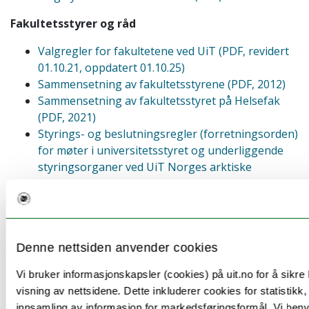
Fakultetsstyrer og råd
Valgregler for fakultetene ved UiT (PDF, revidert
01.10.21, oppdatert 01.10.25)
Sammensetning av fakultetsstyrene (PDF, 2012)
Sammensetning av fakultetsstyret på Helsefak
(PDF, 2021)
Styrings- og beslutningsregler (forretningsorden)
for møter i universitetsstyret og underliggende
styringsorganer ved UiT Norges arktiske
universitet
(PDF, 2021)
Forenklet forretningsorden for råd på nivå 3 ved
UiT Norges arktiske universitet
(PDF, 2019)
Instruks for styrer og råd ved enheter på nivå 3
Denne nettsiden anvender cookies
ved UiT Norges arktiske universitet
(PDF, 2019)
Honorarsatser for eksterne medlemmer av styrer
Vi bruker informasjonskapsler (cookies) på uit.no for å sikre b
ved fakulteter, UMAK og UB i 2026-2029
visning av nettsidene. Dette inkluderer cookies for statistikk,
innsamling av informasjon for markedsføringsformål. Vi benyt