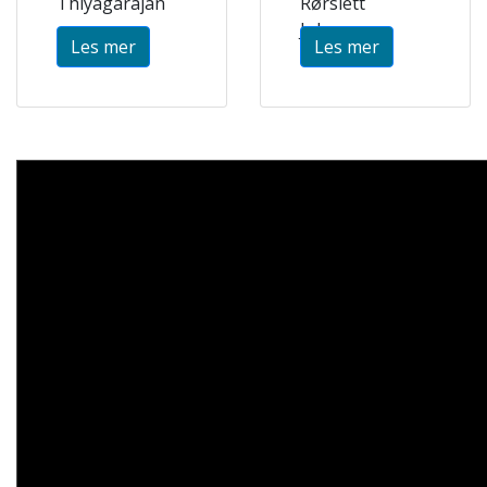
Thiyagarajan
Rørslett
Johansson
Les mer
Les mer