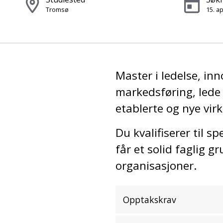
Tromsø
15. ap
Master i ledelse, in
markedsføring, lede 
etablerte og nye vir
Du kvalifiserer til s
får et solid faglig g
organisasjoner.
Opptakskrav