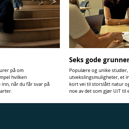
Seks gode grunner 
 lurer på om
Populære og unike studier,
mpel hvilken
utvekslingsmuligheter, et i
nn, når du får svar på
kort vei til storslått natur 
arter.
noe av det som gjør UiT til 