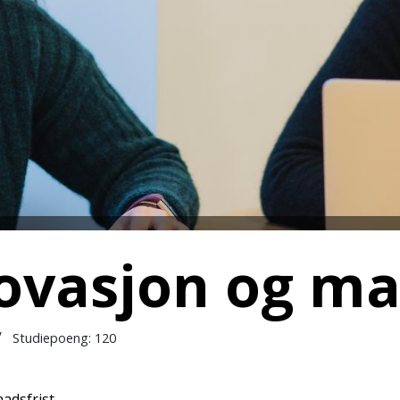
novasjon og m
/
Studiepoeng: 120
adsfrist