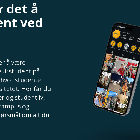
 det å
ent ved
 er å være
@uitstudent på
, hvor studenter
sitetet. Her får du
r og studentliv,
 campus og
spørsmål om alt du