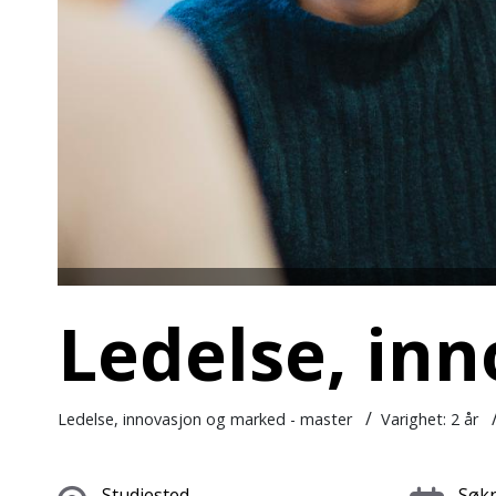
Ledelse, in
/
Ledelse, innovasjon og marked - master
Varighet:
2 år
Studiested
Søkn