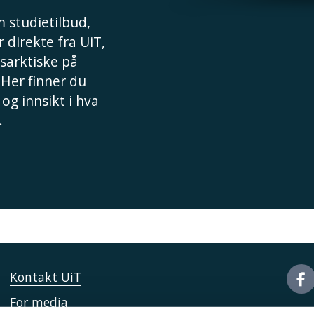
 studietilbud,
 direkte fra UiT,
sarktiske på
 Her finner du
 og innsikt i hva
.
Kontakt UiT
For media