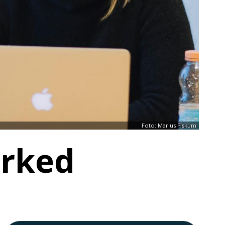
Foto: Marius Fiskum
arked