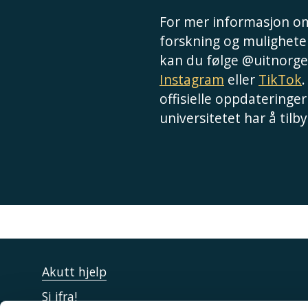
For mer informasjon om
forskning og muligheter
kan du følge @uitnorge
Instagram
eller
TikTok
.
offisielle oppdateringer
universitetet har å tilby
Akutt hjelp
Si ifra!