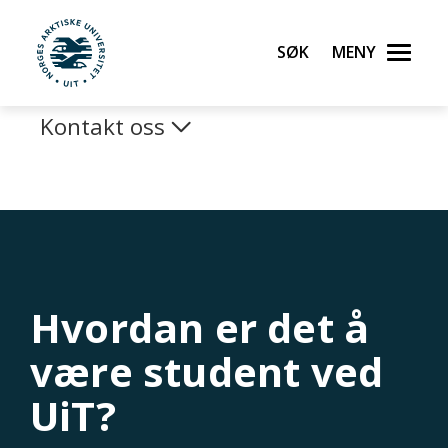
Gå til hovedinnhold
Utveksling
Søk
Meny
UiT Norges arktiske universitet
Kontakt oss
Hvordan er det å
være student ved
UiT?