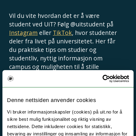
Vil du vite hvordan det er å være
student ved UiT? Følg @uitstudent på
Instagram
eller
TikTok
, hvor studenter
deler fra livet på universitetet. Her får
du praktiske tips om studier og
studentliv, nyttig informasjon om
campus og muligheten til å stille
spørsmål om alt du lurer på.
For mer informasjon om studietilbud,
Denne nettsiden anvender cookies
forskning og muligheter direkte fra
Vi bruker informasjonskapsler (cookies) på uit.no for å
UiT, kan du følge @uitnorgesarktiske
sikre best mulig funksjonalitet og riktig visning av
på
Instagram
eller
TikTok
. Her finner
nettsidene. Dette inkluderer cookies for statistikk,
du offisielle oppdateringer og innsikt i
bevaring av innstillinger og innsamling av informasjon for