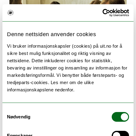
Denne nettsiden anvender cookies
Vi bruker informasjonskapsler (cookies) på uit.no for å
sikre best mulig funksjonalitet og riktig visning av
nettsidene. Dette inkluderer cookies for statistikk,
bevaring av innstillinger og innsamling av informasjon for
markedsføringsformål. Vi benytter både førsteparts- og
Seks gode grunner til å velge UiT
tredjeparts-cookies. Les mer om de ulike
informasjonskapslene nedenfor.
Populære og unike studier, en rekke
utvekslingsmuligheter, et inkluderende
studentmiljø, kort vei til storslått natur og
Samtykkevalg
kulturopplevelser – det er noe av det som gjør UiT
Nødvendig
til et godt sted å være student.
Egenskaper