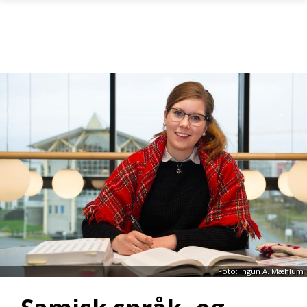
Gå til hovedinnhold
Foto: Ingun A. Mæhlum