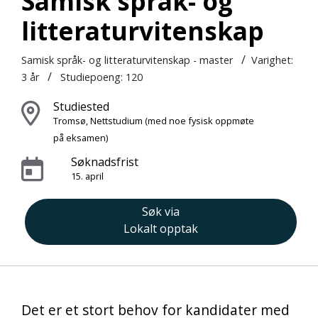
Samisk språk- og
litteraturvitenskap
/
Samisk språk- og litteraturvitenskap - master
Varighet:
/
3 år
Studiepoeng: 120
Studiested
Tromsø, Nettstudium
(med noe fysisk oppmøte
på eksamen)
Søknadsfrist
15. april
Søk via
Lokalt opptak
Det er et stort behov for kandidater med