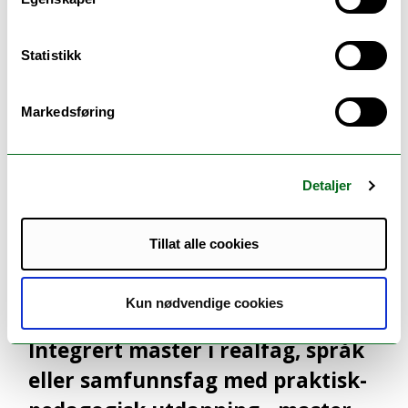
ANDRE STUDIER DU KANSKJE VIL LIKE
Statistikk
Markedsføring
Detaljer
Tillat alle cookies
Kun nødvendige cookies
Integrert master i realfag, språk
eller samfunnsfag med praktisk-