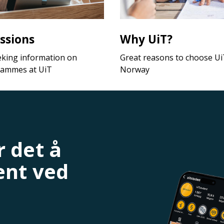
ssions
Why UiT?
eking information on
Great reasons to choose UiT
rammes at UiT
Norway
 det å
ent ved