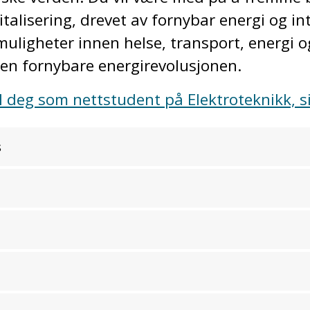
gitalisering, drevet av fornybar energi og in
ligheter innen helse, transport, energi og 
 den fornybare energirevolusjonen.
il deg som nettstudent på Elektroteknikk, si
s