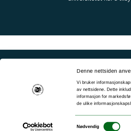
Akutt hjelp
Denne nettsiden anve
Si ifra!
Vi bruker informasjonskapsl
Driftsmeldinger
av nettsidene. Dette inklud
Personvern ved UiT
informasjon for markedsfør
de ulike informasjonskaps
Sikkerhet, beredskap og personvern
Informasjonskapsler
Samtykkevalg
Tilgjengelighetserklæring
Nødvendig