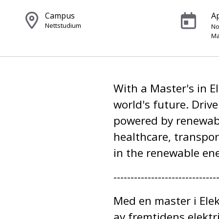
Campus
Ap
Nettstudium
No
Ma
With a Master's in El
world's future. Drive
powered by renewable
healthcare, transpor
in the renewable ene
------------------------------
Med en master i Elekt
av fremtidens elekt