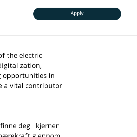
Apply
f the electric
igitalization,
 opportunities in
 a vital contributor
efinne deg i kjernen
 bærekraft gjennom