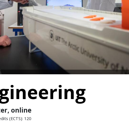
ngineering
er, online
edits (ECTS): 120