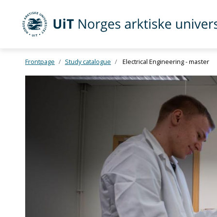
UiT Norges arktiske universitet
Frontpage
Study catalogue
Electrical Engineering - master
Gå til hovedinnhold