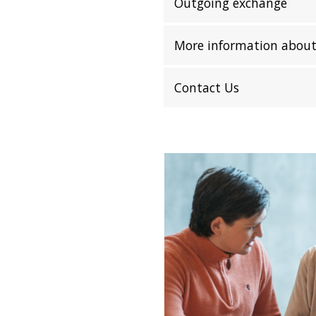
Outgoing exchange
More information abou
Contact Us