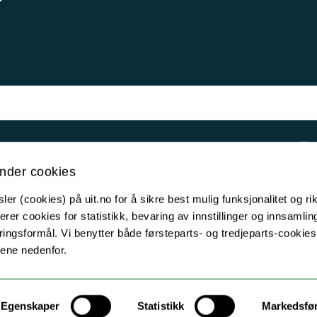
Kontakt UiT
nder cookies
For media
er (cookies) på uit.no for å sikre best mulig funksjonalitet og rik
For skoler
erer cookies for statistikk, bevaring av innstillinger og innsamlin
Ledige stillinger
ingsformål. Vi benytter både førsteparts- og tredjeparts-cookie
lene nedenfor.
English website
Logg inn
Egenskaper
Statistikk
Markedsfø