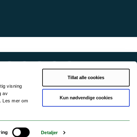
Tillat alle cookies
tig visning
g av
Kun nødvendige cookies
s. Les mer om
ring
Detaljer