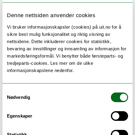
Denne nettsiden anvender cookies
Vi bruker informasjonskapsler (cookies) på uit.no for å
sikre best mulig funksjonalitet og riktig visning av
nettsidene. Dette inkluderer cookies for statistikk,
Seks gode grunner til å velge UiT
bevaring av innstillinger og innsamling av informasjon for
Populære og unike studier, en rekke
markedsføringsformål. Vi benytter både førsteparts- og
utvekslingsmuligheter, et inkluderende
tredjeparts-cookies. Les mer om de ulike
studentmiljø, kort vei til storslått natur og
informasjonskapslene nedenfor.
kulturopplevelser – det er noe av det som gjør UiT
til et godt sted å være student.
Samtykkevalg
Nødvendig
ANDRE STUDIER DU KANSKJE VIL LIKE
Egenskaper
Statistikk