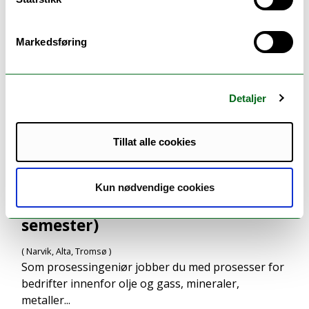
Markedsføring
Detaljer
Tillat alle cookies
Prosessteknologi, ingeniør -
Kun nødvendige cookies
bachelor (ordinær, y-vei, 3-
semester)
( Narvik, Alta, Tromsø )
Som prosessingeniør jobber du med prosesser for
bedrifter innenfor olje og gass, mineraler,
metaller...