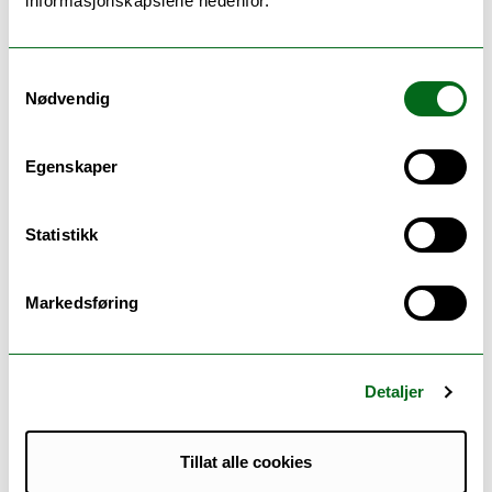
informasjonskapslene nedenfor.
Samtykkevalg
Nødvendig
Egenskaper
Statistikk
Markedsføring
Seks gode grunner til å velge UiT
Populære og unike studier, en rekke
Detaljer
utvekslingsmuligheter, et inkluderende
studentmiljø, kort vei til storslått natur og
kulturopplevelser – det er noe av det som gjør UiT
Tillat alle cookies
til et godt sted å være student.