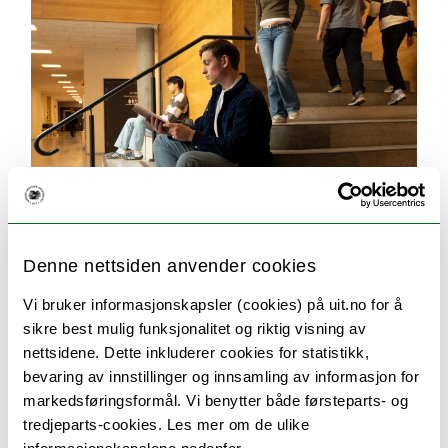
Denne nettsiden anvender cookies
Søking og opptak
Vi bruker informasjonskapsler (cookies) på uit.no for å
sikre best mulig funksjonalitet og riktig visning av
Her finner du svar på alt du lurer på om
nettsidene. Dette inkluderer cookies for statistikk,
søknadsprosessen. For eksempel hvilken
bevaring av innstillinger og innsamling av informasjon for
dokumentasjon du må sende inn, når du får svar
markedsføringsformål. Vi benytter både førsteparts- og
på søknaden og når studiene starter.
tredjeparts-cookies. Les mer om de ulike