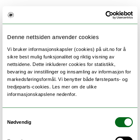
ANDRE STUDIER DU KANSKJE VIL LIKE
Denne nettsiden anvender cookies
Vi bruker informasjonskapsler (cookies) på uit.no for å
sikre best mulig funksjonalitet og riktig visning av
nettsidene. Dette inkluderer cookies for statistikk,
bevaring av innstillinger og innsamling av informasjon for
markedsføringsformål. Vi benytter både førsteparts- og
tredjeparts-cookies. Les mer om de ulike
informasjonskapslene nedenfor.
Samfunnssikkerhet - bachelor
Samtykkevalg
Nødvendig
( Tromsø )
Lær om beredskap og hvordan samfunnet kan