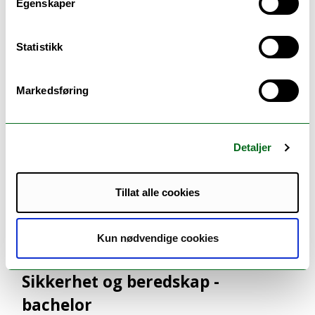
Egenskaper
forebygge ulykker og håndtere kriser. Studer
samfunnsikker...
Statistikk
Markedsføring
Detaljer
Tillat alle cookies
Kun nødvendige cookies
Sikkerhet og beredskap -
bachelor