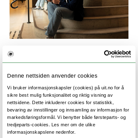
Søking og opptak
Her finner du svar på alt du lurer på om
søknadsprosessen. For eksempel hvilken
Denne nettsiden anvender cookies
dokumentasjon du må sende inn, når du får svar
på søknaden og når studiene starter.
Vi bruker informasjonskapsler (cookies) på uit.no for å
sikre best mulig funksjonalitet og riktig visning av
nettsidene. Dette inkluderer cookies for statistikk,
bevaring av innstillinger og innsamling av informasjon for
markedsføringsformål. Vi benytter både førsteparts- og
tredjeparts-cookies. Les mer om de ulike
informasjonskapslene nedenfor.