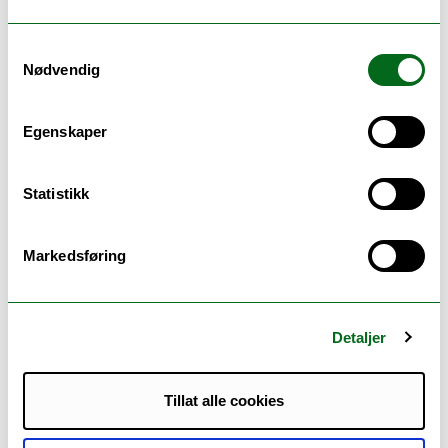
Samtykkevalg
Nødvendig
Egenskaper
Seks gode grunner til å velge UiT
Statistikk
Populære og unike studier, en rekke
utvekslingsmuligheter, et inkluderende
Markedsføring
studentmiljø, kort vei til storslått natur og
kulturopplevelser – det er noe av det som gjør UiT
til et godt sted å være student.
Detaljer
Tillat alle cookies
ANDRE STUDIER DU KANSKJE VIL LIKE