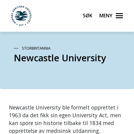
Søk
Meny
UiT Norges arktiske universitet
Gå til hovedinnhold
STORBRITANNIA
Newcastle University
Newcastle University ble formelt opprettet i
1963 da det fikk sin egen University Act, men
kan spore sin historie tilbake til 1834 med
opprettelse av medisinsk utdanning.