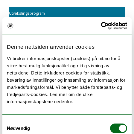
Utvekslingsprogram
Bilaterale avt ink joint degree
Søk om utveksling
Denne nettsiden anvender cookies
Slik søker du om utveksling - trinn for trinn
Vi bruker informasjonskapsler (cookies) på uit.no for å
sikre best mulig funksjonalitet og riktig visning av
nettsidene. Dette inkluderer cookies for statistikk,
Utvekslingsinformasjon
bevaring av innstillinger og innsamling av informasjon for
markedsføringsformål. Vi benytter både førsteparts- og
Finn ut hvor du kan dra og hvordan du søker.
tredjeparts-cookies. Les mer om de ulike
informasjonskapslene nedenfor.
Disse studieprogrammene
kan utveksle hit
Samtykkevalg
Nødvendig