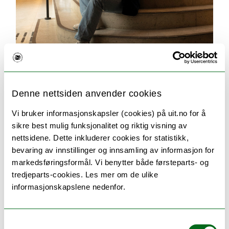
Søking og opptak
Her finner du svar på alt du lurer på om
Denne nettsiden anvender cookies
søknadsprosessen. For eksempel hvilken
dokumentasjon du må sende inn, når du får svar
Vi bruker informasjonskapsler (cookies) på uit.no for å
på søknaden og når studiene starter.
sikre best mulig funksjonalitet og riktig visning av
nettsidene. Dette inkluderer cookies for statistikk,
bevaring av innstillinger og innsamling av informasjon for
markedsføringsformål. Vi benytter både førsteparts- og
tredjeparts-cookies. Les mer om de ulike
informasjonskapslene nedenfor.
Samtykkevalg