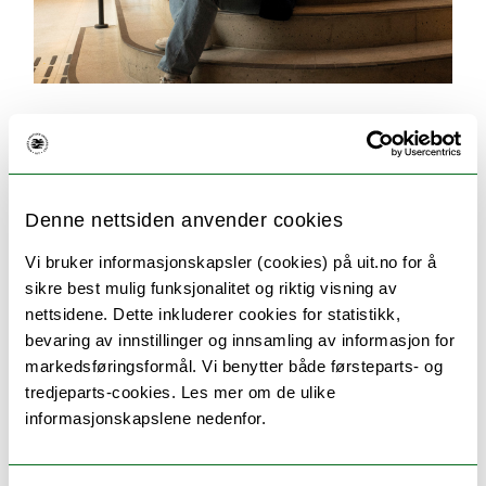
Søking og opptak
Her finner du svar på alt du lurer på om
søknadsprosessen. For eksempel hvilken
dokumentasjon du må sende inn, når du får svar
Denne nettsiden anvender cookies
på søknaden og når studiene starter.
Vi bruker informasjonskapsler (cookies) på uit.no for å
sikre best mulig funksjonalitet og riktig visning av
nettsidene. Dette inkluderer cookies for statistikk,
bevaring av innstillinger og innsamling av informasjon for
markedsføringsformål. Vi benytter både førsteparts- og
tredjeparts-cookies. Les mer om de ulike
informasjonskapslene nedenfor.