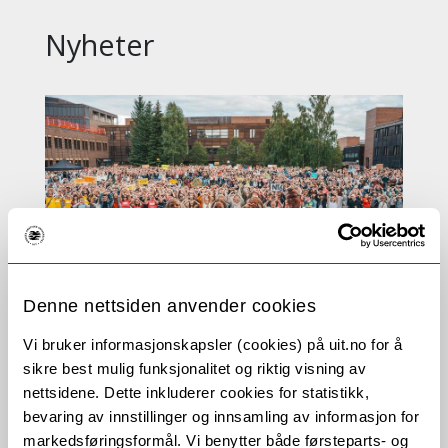
Nyheter
Denne nettsiden anvender cookies
Ny student? Bli med på
Vi bruker informasjonskapsler (cookies) på uit.no for å
semesterstarts-feiringen!
sikre best mulig funksjonalitet og riktig visning av
nettsidene. Dette inkluderer cookies for statistikk,
Et av høydepunktene ved UiT er markeringen
bevaring av innstillinger og innsamling av informasjon for
av nytt studieår. Få med deg velkomstfest på
markedsføringsformål. Vi benytter både førsteparts- og