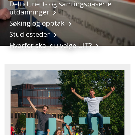
Deltid, nett- og samlingsbaserte
utdanninger
Søking og opptak
Studiesteder
Hvorfor skal du velge UiT?