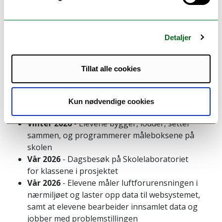
Digital læringsressurs
Her er det startkode som elevene kan benytte for å
komme i gang, små videosnutter og bilder av hvordan
Detaljer
man lodder og setter sammen måleboksen, samt
lærerfasit på koden. Her er også faglige foredrag som
Tillat alle cookies
elevene kan bruke som bakgrunnsinformasjon.
Tidsplan:
Kun nødvendige cookies
Høst 2025
- Lærerkurs i Tromsø
Vinter 2026
- Elevene bygger, lodder, setter
sammen, og programmerer måleboksene på
skolen
Vår 2026
- Dagsbesøk på Skolelaboratoriet
for klassene i prosjektet
Vår 2026
- Elevene måler luftforurensningen i
nærmiljøet og laster opp data til websystemet,
samt at elevene bearbeider innsamlet data og
jobber med problemstillingen