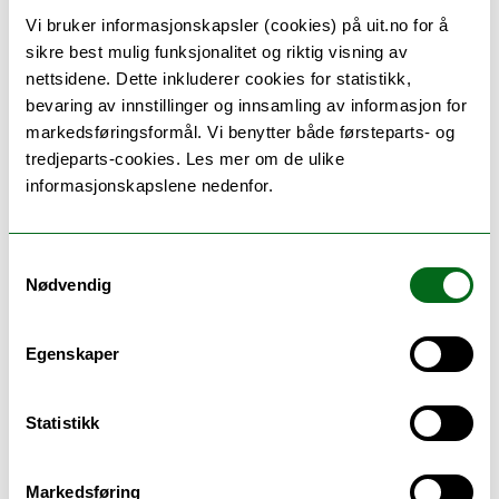
Vi bruker informasjonskapsler (cookies) på uit.no for å
sikre best mulig funksjonalitet og riktig visning av
nettsidene. Dette inkluderer cookies for statistikk,
bevaring av innstillinger og innsamling av informasjon for
markedsføringsformål. Vi benytter både førsteparts- og
tredjeparts-cookies. Les mer om de ulike
informasjonskapslene nedenfor.
Kostnader:
Samtykkevalg
Nødvendig
Selve elevaktiviteten er gratis for skolene, men skolene
må betale for utstyrsboksene, 2000 kr per boks (2-3
Egenskaper
elever per boks). Det gis reisestøtte for skoler som har
store reiseutgifter, maks 2000,- kr pr pers.
Statistikk
Hvordan får lærerne og elevene hjelp:
Markedsføring