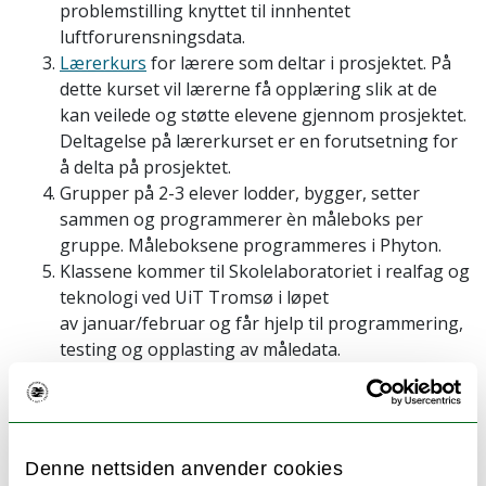
problemstilling knyttet til innhentet
luftforurensningsdata.
Lærerkurs
for lærere som deltar i prosjektet. På
dette kurset vil lærerne få opplæring slik at de
kan veilede og støtte elevene gjennom prosjektet.
Deltagelse på lærerkurset er en forutsetning for
å delta på prosjektet.
Grupper på 2-3 elever lodder, bygger, setter
sammen og programmerer èn måleboks per
gruppe. Måleboksene programmeres i Phyton.
Klassene kommer til Skolelaboratoriet i realfag og
teknologi ved UiT Tromsø i løpet
av januar/februar og får hjelp til programmering,
testing og opplasting av måledata.
Elevene måler luftforurensning gjennom vinteren
og våren (mars - mai/ juni).
Elevene svarer på oppdraget ved å presentere
sine funn og konklusjoner.
Denne nettsiden anvender cookies