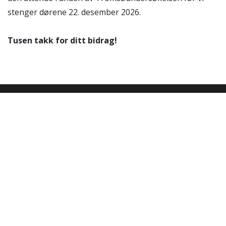
stenger dørene 22. desember 2026.
Tusen takk for ditt bidrag!
Akutt hjelp
Si ifra!
Driftsmeldinger
Personvern ved UiT
Sikkerhet, beredskap og personvern
Informasjonskapsler
Tilgjengelighetserklæring