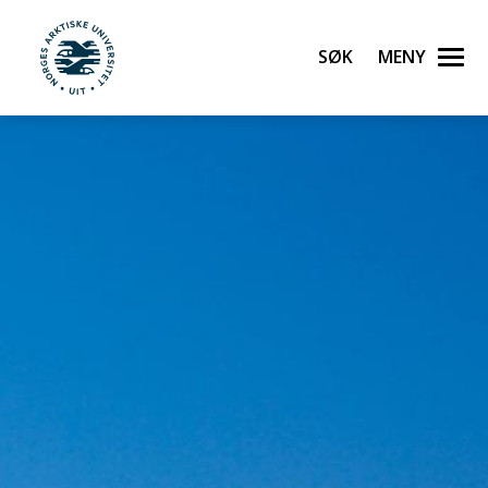
Søk
Meny
UiT Norges arktiske universitet
Gå til hovedinnhold