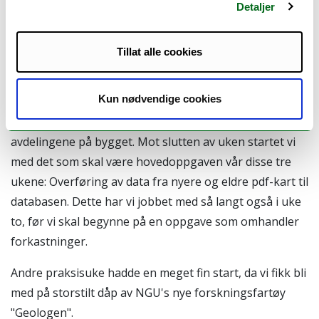
Detaljer
allmennheten og samfunnet som helhet.
Første del av uke én jobbet vi med formidling av
Tillat alle cookies
geologi. Da lagde vi korte videosnutter som skal ut på
NGU's nye nettside når den tid kommer. I tillegg til
Kun nødvendige cookies
dette, bidro vi til spalten "spør en geolog" samtidig som
vi fikk en omfattende omvisning hos de fleste
avdelingene på bygget. Mot slutten av uken startet vi
med det som skal være hovedoppgaven vår disse tre
ukene: Overføring av data fra nyere og eldre pdf-kart til
databasen. Dette har vi jobbet med så langt også i uke
to, før vi skal begynne på en oppgave som omhandler
forkastninger.
Andre praksisuke hadde en meget fin start, da vi fikk bli
med på storstilt dåp av NGU's nye forskningsfartøy
"Geologen".