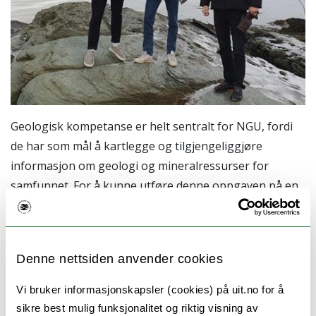
Geologisk kompetanse er helt sentralt for NGU, fordi
de har som mål å kartlegge og tilgjengeliggjøre
informasjon om geologi og mineralressurser for
samfunnet. For å kunne utføre denne oppgaven på en
troverdig og nøyaktig måte, trenger NGU ansatte med
spesialisert kunnskap om geologiske prosesser og
systemer. Disse geologene kan analysere dataene som
Denne nettsiden anvender cookies
samles inn fra feltarbeid og laboratorietester og tolke
hva disse dataene betyr for blant annet geologiske
Vi bruker informasjonskapsler (cookies) på uit.no for å
strukturer og mineralforekomster.
sikre best mulig funksjonalitet og riktig visning av