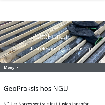
Gå til hovedinnhold
GeoPraksis
Arbeidslivsrelevans i geovitenskap
Meny
GeoPraksis hos NGU
NGU er Norges sentrale institusjon innenfor