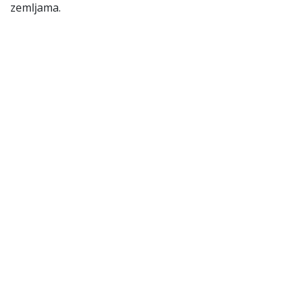
zemljama.
Kakvo je vaše iskustvo sa
bosanskim u Norveškoj?