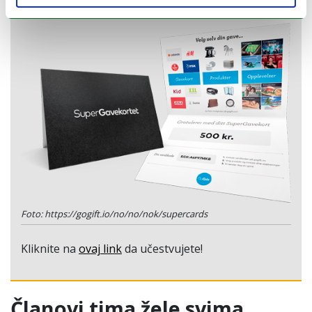
od 500 kruna
?
Foto: https://gogift.io/no/no/nok/supercards
Kliknite na
ovaj link
da učestvujete!
Članovi tima žele svima