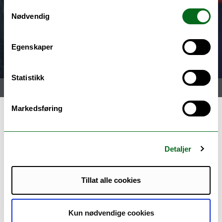
Samtykkevalg
Nødvendig
Egenskaper
Statistikk
Meny
Markedsføring
Bosanski jezik u Norveškoj
Detaljer
Tillat alle cookies
Želite da učestvujete u našim
Kun nødvendige cookies
istraživanjima i dobijete
poklon karticu