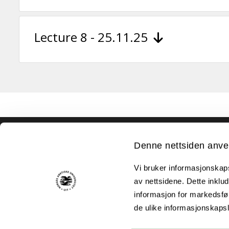
Lecture 8 - 25.11.25
Akutt hjelp
Denne nettsiden anve
Si ifra!
Vi bruker informasjonskapsl
Driftsmeldinger
av nettsidene. Dette inklud
informasjon for markedsfør
Personvern ved UiT
de ulike informasjonskaps
Sikkerhet, beredskap og personvern