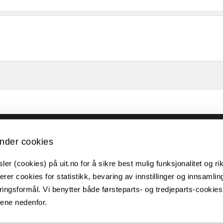
Kontakt UiT
nder cookies
For media
er (cookies) på uit.no for å sikre best mulig funksjonalitet og rik
For skoler
erer cookies for statistikk, bevaring av innstillinger og innsamlin
ingsformål. Vi benytter både førsteparts- og tredjeparts-cookie
Ledige stillinger
lene nedenfor.
English website