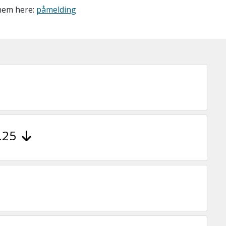
them here:
påmelding
9.25