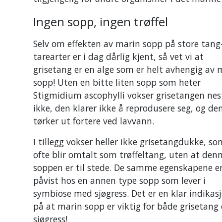
Ingen sopp, ingen trøffel
Selv om effekten av marin sopp på store tang
tarearter er i dag dårlig kjent, så vet vi at
grisetang er en alge som er helt avhengig av 
sopp! Uten en bitte liten sopp som heter
Stigmidium ascophylli vokser grisetangen ne
ikke, den klarer ikke å reprodusere seg, og de
tørker ut fortere ved lavvann.
I tillegg vokser heller ikke grisetangdukke, so
ofte blir omtalt som trøffeltang, uten at den
soppen er til stede. De samme egenskapene e
påvist hos en annen type sopp som lever i
symbiose med sjøgress. Det er en klar indikas
på at marin sopp er viktig for både grisetang
sjøgress!