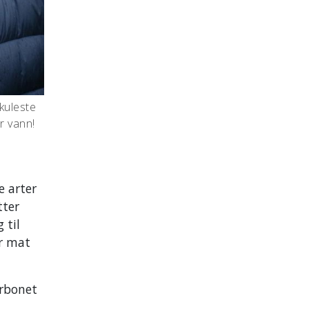
kuleste
r vann!
e arter
tter
 til
er mat
arbonet