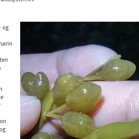
- og
marin
sten
n
m
ne
r
jon
 og