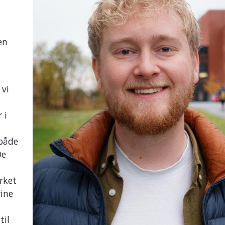
en
 vi
 i
 både
De
irket
rine
til