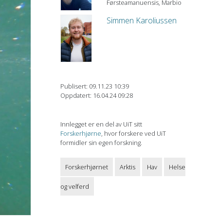
Førsteamanuensis, Marbio
Simmen Karoliussen
Publisert: 09.11.23 10:39
Oppdatert: 16.04.24 09:28
Innlegget er en del av UiT sitt
Forskerhjørne
, hvor forskere ved UiT
formidler sin egen forskning.
Forskerhjørnet
Arktis
Hav
Helse
og velferd