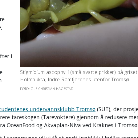
re
e,
ter i
e
Stigmidium ascophylli (små svarte prikker) på grise
Holmbukta, Indre Ramfjordnes utenfor Tromsø.
m
FOTO: OLE CHRISTIAN HAGESTAD
tudentenes undervannsklubb Tromsø
(SUT), der prosj
aurere tareskogen (Tarevoktere) gjennom å redusere m
e fra OceanFood og Akvaplan-Niva ved Kraknes i Tromsø
tareprøvene vil vi få et godt innblikk i hvilke soppa