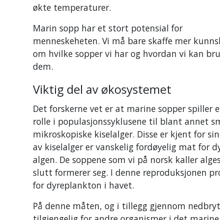
økte temperaturer.
Marin sopp har et stort potensial for
menneskeheten. Vi må bare skaffe mer kunn
om hvilke sopper vi har og hvordan vi kan br
dem.
Viktig del av økosystemet
Det forskerne vet er at marine sopper spiller 
rolle i populasjonssyklusene til blant annet 
mikroskopiske kiselalger. Disse er kjent for 
av kiselalger er vanskelig fordøyelig mat for
algen. De soppene som vi på norsk kaller alges
slutt formerer seg. I denne reproduksjonen p
for dyreplankton i havet.
På denne måten, og i tillegg gjennom nedbryti
tilgjengelig for andre organismer i det marin