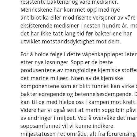
resistente bakterier og våre medisiner.
Menneskene har kommet opp med nye
antibiotika eller modifiserte versjoner av våre
eksisterende medisiner i nesten hundre år, m
det har ikke tatt lang tid før bakteriene har
utviklet motstandsdyktighet mot dem.
For å holde følge i dette våpenkappløpet leter
etter nye løsninger. Sopp er de beste
produsentene av mangfoldige kjemiske stoffer
det marine miljøet. Noen av de kjemiske
komponentene som er blitt funnet kan virke
bakteriedrepende og betennelsesdempende. 
kan til og med hjelpe oss i kampen mot kreft.
Videre har vi også sett at marin sopp blir påv
av endringer i miljøet. Ved å overvåke det ma
soppsamfunnet vil vi kunne indikere
miljøstatusen i et område, alt fra forurensing 