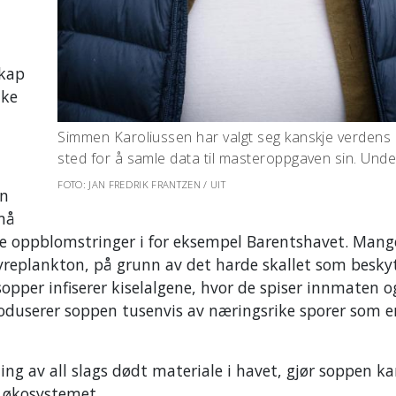
skap
uke
Simmen Karoliussen har valgt seg kanskje verdens 
sted for å samle data til masteroppgaven sin. Unde
FOTO: JAN FREDRIK FRANTZEN / UIT
en
små
sine oppblomstringer i for eksempel Barentshavet. Mang
 dyreplankton, på grunn av det harde skallet som besky
opper infiserer kiselalgene, hvor de spiser innmaten og
roduserer soppen tusenvis av næringsrike sporer som 
ng av all slags dødt materiale i havet, gjør soppen k
e økosystemet.