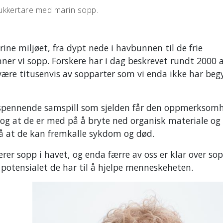
ukkertare med marin sopp.
ine miljøet, fra dypt nede i havbunnen til de frie
ner vi sopp. Forskere har i dag beskrevet rundt 2000 a
være titusenvis av sopparter som vi enda ikke har beg
ig spennende samspill som sjelden får den oppmerksom
d og at de er med på å bryte ned organisk materiale og 
så at de kan fremkalle sykdom og død.
terer sopp i havet, og enda færre av oss er klar over so
 potensialet de har til å hjelpe menneskeheten.