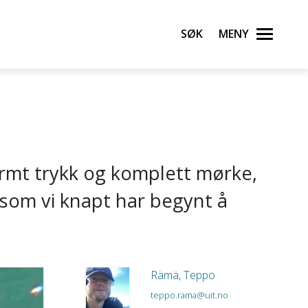
Søk
Meny
ormt trykk og komplett mørke,
 som vi knapt har begynt å
Rämä, Teppo
teppo.rama@uit.no