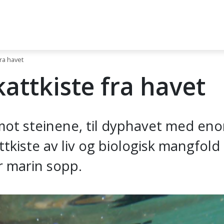
ra havet
attkiste fra havet
 mot steinene, til dyphavet med en
tkiste av liv og biologisk mangfold
r marin sopp.