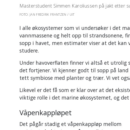
Masterstudent Simmen Karoliussen på jakt etter s
FOTO: JAN FREDRIK FRANTZEN / UIT
I alle økosystemer som vi undersøker i det mar
vannmassene og helt opp til strandsonene, fin
sopp i havet, men estimater viser at det kan 
studere.
Under havoverflaten finner vi altså et utrol
det fortjener. Vi kjenner godt til sopp på lan
tett symbiose med planter og trær. Vi vet og
Likevel er det få som er klar over at det eksis
viktige rolle i det marine økosystemet, og det
Våpenkappløpet
Det pågår stadig et våpenkappløp mellom