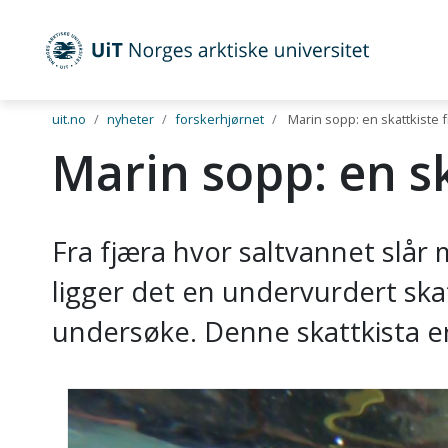
UiT Norges arktiske universitet
Gå til hovedinnhold
uit.no
nyheter
forskerhjørnet
Marin sopp: en skattkiste f
Marin sopp: en sk
Fra fjæra hvor saltvannet slår
ligger det en undervurdert skat
undersøke. Denne skattkista e