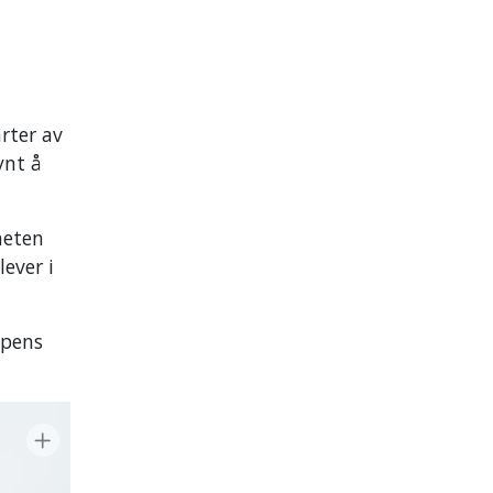
rter av
ynt å
heten
lever i
ppens