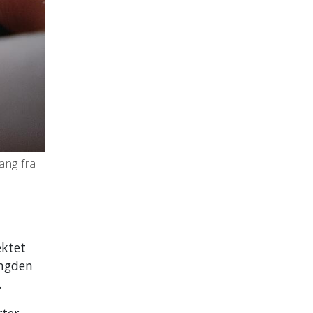
tang fra
ektet
engden
.
rter