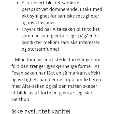
Etter hvert ble det samiske
Kautokeino-
perspektivet dominerende, i takt med
vassdraget
økt synlighet for samiske rettigheter
mellom
og institusjoner.
samiske og
I nyere tid har Alta-saken blitt tolket
miljøverninteresser
som noe som gjentar seg i pågående
og norske
konflikter mellom samiske interesser
myndigheter.
og storsamfunnet.
Folkeaksjonen
mot
– Mine funn viser at sterke fortellinger om
utbygging
fortiden trenger gjenkjennelige former. At
brukte sivil
Fosen-saken har fått en så markant effekt
ulydighet og
og viktighet, handler nettopp om likheten
sultestreik for
med Alta-saken og på den måten skaper
å stanse
et bilde av at fortiden gjentar seg, sier
anleggsarbeidet.
Sælthun.
Høyesterett
Ikke avsluttet kapitel
bekreftet i