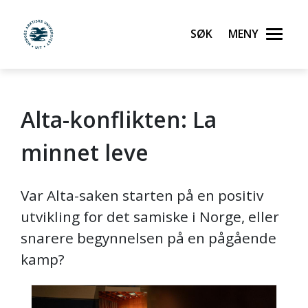
Søk
Meny
UiT Norges arktiske universitet
Alta-konflikten: La
Gå til hovedinnhold
minnet leve
Var Alta-saken starten på en positiv
utvikling for det samiske i Norge, eller
snarere begynnelsen på en pågående
kamp?