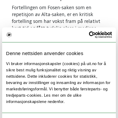
1982 at
Fortellingen om Fosen-saken som en
utbyggingen
repetisjon av Alta-saken, er en kritisk
var lovlig, til
fortelling som har vokst fram på relativt
tross for
kort tid og fått tydelig plass i mediene.
kritikk av
saksbehandlingen.
– Det sier kanskje
Fakta om Fosen-
Saken førte til
noe om at de
saken
reformer som
tidligere fortellingene
Denne nettsiden anvender cookies
En konflikt
ny samelov
ikke helt passer med
som handlet
Vi bruker informasjonskapsler (cookies) på uit.no for å
(1987),
den virkeligheten vi
om to
sikre best mulig funksjonalitet og riktig visning av
grunnlovsparagraf
ser gjennom media i
vindkraftverk
nettsidene. Dette inkluderer cookies for statistikk,
om samiske
forbindelse med
på Fosen i
bevaring av innstillinger og innsamling av informasjon for
rettigheter
Fosen-saken? Spør Sælthun.
markedsføringsformål. Vi benytter både førsteparts- og
Trøndelag og
(1988) og
tredjeparts-cookies. Les mer om de ulike
reindriftssamers
Når det snakkes om Alta-saken i dag, ser vi
opprettelsen
informasjonskapslene nedenfor.
rettigheter.
for oss at de fleste var mot
av
Høyesterett
vannkraftutbyggingen. Likevel ble
Sametinget
slo fast i 2021