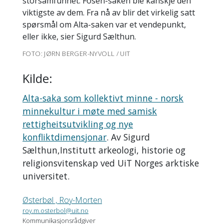
storsamfunnet. Fosen-saken ble kanskje den
viktigste av dem. Fra nå av blir det virkelig satt
spørsmål om Alta-saken var et vendepunkt,
eller ikke, sier Sigurd Sælthun.
FOTO: JØRN BERGER-NYVOLL / UIT
Kilde:
Alta-saka som kollektivt minne - norsk
minnekultur i møte med samisk
rettigheitsutvikling og nye
konfliktdimensjonar
. Av Sigurd
Sælthun,Institutt arkeologi, historie og
religionsvitenskap ved UiT Norges arktiske
universitet.
Østerbøl , Roy-Morten
roy.m.osterbol@uit.no
Kommunikasjonsrådgiver