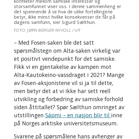
konflikter mellom samiske interesser og
storsamfunnet viser oss. I denne sammenheng er
det spennende å se hva de ulike fortellingene
betyr, ikke minst hvilke konsekvenser de får på
dagens samfunn, sier Sigurd Sælthun.
FOTO: JØRN BERGER-NYVOLL / UIT
– Med Fosen-saken ble det satt
spørsmålstegn om Alta-saken virkelig var
et positivt vendepunkt for det samiske.
Fikk vi en gjentakelse av kampen mot
Alta-Kautokeino-vassdraget i 2021? Mange
av Fosen-aksjonistene vil si ja til dette,
men betyr det at vi ikke har sett reell
utvikling og forbedring av samiske forhold
siden åttitallet? Spør Sælthun omringet av
utstillingen
Sápmi – en nasjon blir til
inne
på Norges arktiske universitetsmuseum.
Svarene på spørsmålene hans avhenger av