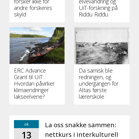
forsker ikke for
elvevandring og
andre forskeres
UiT-forskning på
skyld
Riddu Riđđu
ERC Advance
Da samisk ble
Grant til UiT:
redningen, og
Hvordan påvirker
undergangen for
klimaendringer
Altas første
lakseelvene?
lærerskole
La oss snakke sammen:
ok
13
nettkurs i interkulturell