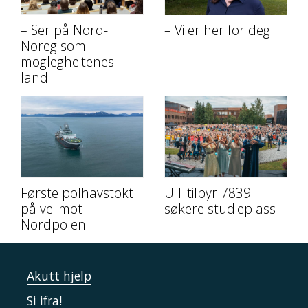
– Ser på Nord-
– Vi er her for deg!
Noreg som
moglegheitenes
land
Første polhavstokt
UiT tilbyr 7839
på vei mot
søkere studieplass
Nordpolen
Akutt hjelp
Si ifra!