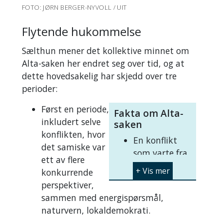
FOTO: JØRN BERGER-NYVOLL / UIT
Flytende hukommelse
Sælthun mener det kollektive minnet om
Alta-saken her endret seg over tid, og at
dette hovedsakelig har skjedd over tre
perioder:
Først en periode,
Fakta om Alta-
inkludert selve
saken
konflikten, hvor
En konflikt
det samiske var
som varte fra
ett av flere
cirka 1968 til
konkurrende
1982.
perspektiver,
Strid om
sammen med energispørsmål,
utbygging av
naturvern, lokaldemokrati.
Alta-