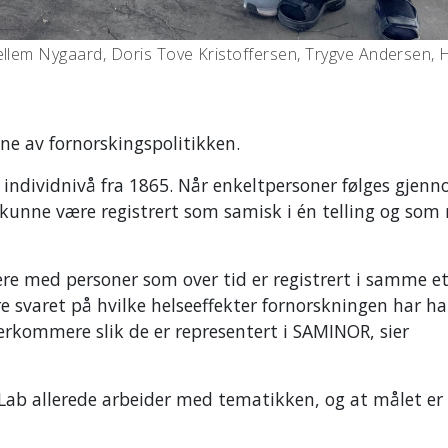
ellem Nygaard, Doris Tove Kristoffersen, Trygve Andersen, H
.
ne av fornorskingspolitikken.
å individnivå fra 1865. Når enkeltpersoner følges gjenn
 kunne være registrert som samisk i én telling og som 
ere med personer som over tid er registrert i samme e
 svaret på hvilke helseeffekter fornorskningen har ha
terkommere slik de er representert i SAMINOR, sier
tLab allerede arbeider med tematikken, og at målet er 