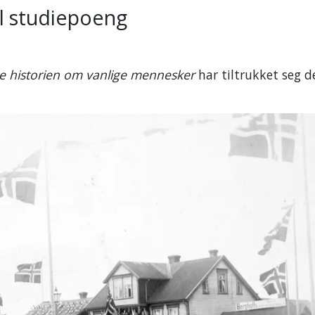
il studiepoeng
ge historien om vanlige mennesker
har tiltrukket seg d