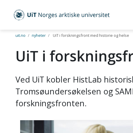
UiT Norges arktiske universitet
Gå til hovedinnhold
uit.no
nyheter
UiT i forskningsfront med historie og helse
UiT i forskningsf
Ved UiT kobler HistLab histo
Tromsøundersøkelsen og SAMINO
forskningsfronten.