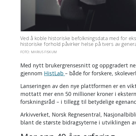
Ved å koble historiske befolkningsdata med for 
historiske forhold påvirker helse på tvers av gener
FOTO: MARIUS FISKUM
Med nytt brukergrensesnitt og oppgradert nett
gjennom
HistLab
– både for forskere, skolever
Lanseringen av den nye plattformen er en vikt
mottatt mer enn 50 millioner kroner i ekstern
forskningsråd
– i tillegg til betydelige egenan
Arkivverket
,
Norsk Regnesentral
,
Nasjonalbibl
blant de største bidragsyterne i utviklingen a