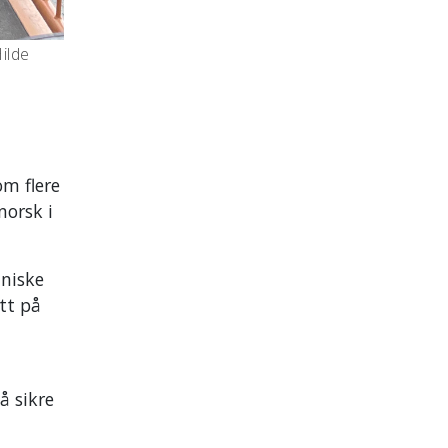
ilde
om flere
norsk i
tniske
tt på
å sikre