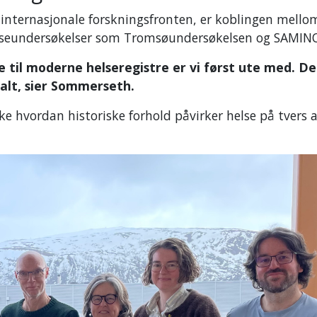
 internasjonale forskningsfronten, er koblingen mello
elseundersøkelser som Tromsøundersøkelsen og SAMIN
e til moderne helseregistre er vi først ute med. De
nalt, sier Sommerseth.
e hvordan historiske forhold påvirker helse på tvers 