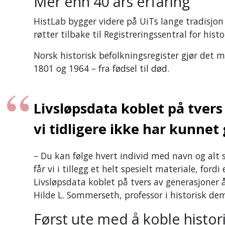
Mer enn 40 års erfaring
HistLab bygger videre på UiTs lange tradisjon 
røtter tilbake til
Registreringssentral for hist
Norsk historisk befolkningsregister gjør det m
1801 og 1964 – fra fødsel til død.
Livsløpsdata koblet på tver
vi tidligere ikke har kunnet 
– Du kan følge hvert individ med navn og alt
får vi i tillegg et helt spesielt materiale, fordi
Livsløpsdata koblet på tvers av generasjoner åp
Hilde L. Sommerseth
, professor i historisk de
Først ute med å koble histor