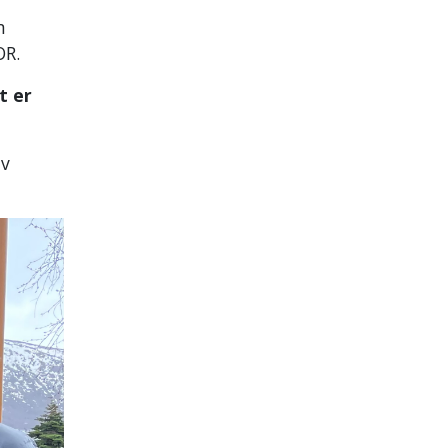
m
OR.
t er
av