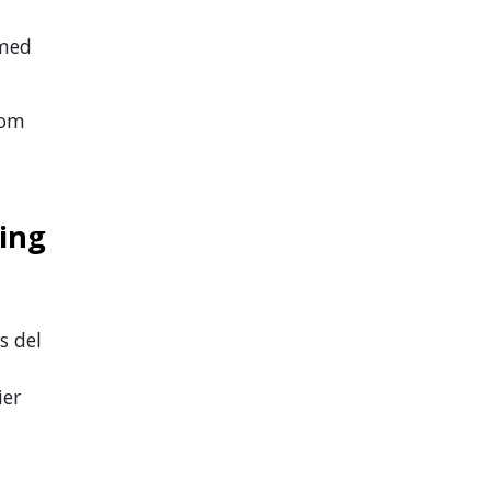
 med
lom
ning
s del
ier