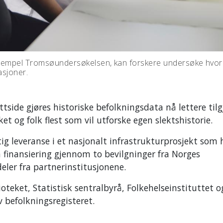
eksempel Tromsøundersøkelsen, kan forskere undersøke hvo
asjoner.
side gjøres historiske befolkningsdata nå lettere tilg
ket og folk flest som vil utforske egen slektshistorie.
ig leveranse i et nasjonalt infrastrukturprosjekt som 
 finansiering gjennom to bevilgninger fra
Norges
deler fra partnerinstitusjonene.
ioteket
,
Statistisk sentralbyrå
,
Folkehelseinstituttet
og
v befolkningsregisteret.