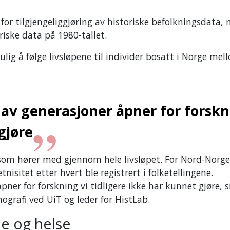
for tilgjengeliggjøring av historiske befolkningsdata,
oriske data
på 1980-tallet.
ulig å følge livsløpene til individer bosatt i Norge mel
s av generasjoner åpner for forsk
gjøre
 som hører med gjennom hele livsløpet. For Nord-Norge
 etnisitet etter hvert ble registrert i folketellingene.
ner for forskning vi tidligere ikke har kunnet gjøre, s
mografi ved UiT og leder for HistLab.
ie og helse