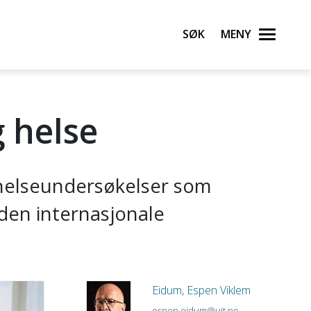
Søk
Meny
g helse
 helseundersøkelser som
den internasjonale
Eidum, Espen Viklem
espen.eidum@uit.no