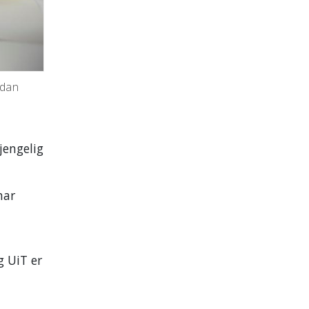
rdan
jengelig
har
 UiT er