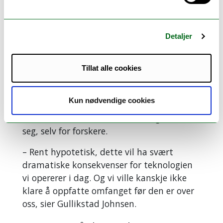
og da vil strømmen i verste fall være borte
i bare 2 til 3 dager, sier Gullikstad
Johansen.
Detaljer
Men ikke alle land er like godt forberedt
Tillat alle cookies
for solstormer. Noen steder i USA har de
regnet ut at strømmen vil være borte i 17
år, om en 100-årshendelse rammer.
Kun nødvendige cookies
En 1000 års hendelse er vanskelig å se for
seg, selv for forskere.
– Rent hypotetisk, dette vil ha svært
dramatiske konsekvenser for teknologien
vi opererer i dag. Og vi ville kanskje ikke
klare å oppfatte omfanget før den er over
oss, sier Gullikstad Johnsen.