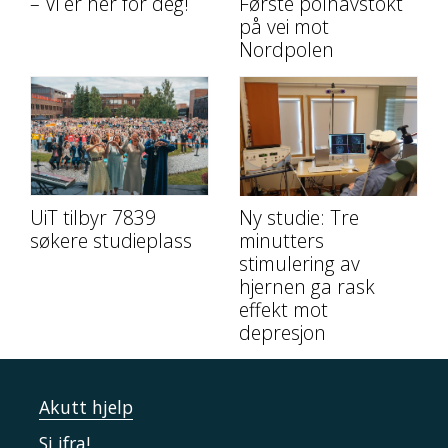
– Vi er her for deg!
Første polhavstokt
på vei mot
Nordpolen
UiT tilbyr 7839
Ny studie: Tre
søkere studieplass
minutters
stimulering av
hjernen ga rask
effekt mot
depresjon
Akutt hjelp
Si ifra!