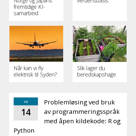
Norge og Japans
verdensbasis
fremtidige KI-
samarbeid
Når kan vi fly
Slik lager du
elektrisk til Syden?
beredskapshage
Problemløsing ved bruk
se
14
av programmeringsspråk
med åpen kildekode: R og
Python