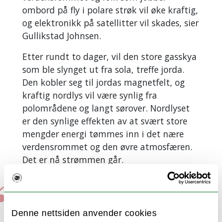
ombord på fly i polare strøk vil øke kraftig,
og elektronikk på satellitter vil skades, sier
Gullikstad Johnsen.
Etter rundt to dager, vil den store gasskya
som ble slynget ut fra sola, treffe jorda.
Den kobler seg til jordas magnetfelt, og
kraftig nordlys vil være synlig fra
polområdene og langt sørover. Nordlyset
er den synlige effekten av at svært store
mengder energi tømmes inn i det nære
verdensrommet og den øvre atmosfæren.
Det er nå strømmen går.
I verste fall vil hele
Denne nettsiden anvender cookies
kontinenter mørklegges.