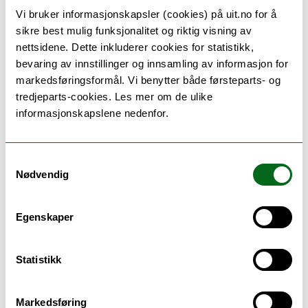
Vi bruker informasjonskapsler (cookies) på uit.no for å
sikre best mulig funksjonalitet og riktig visning av
nettsidene. Dette inkluderer cookies for statistikk,
bevaring av innstillinger og innsamling av informasjon for
markedsføringsformål. Vi benytter både førsteparts- og
tredjeparts-cookies. Les mer om de ulike
informasjonskapslene nedenfor.
Samtykkevalg
Nødvendig
Hver dag er det eksplosjoner på sola
FOTO: MOSTPHOTOS
Egenskaper
Likevel er Gullikstad Johnsen optimistisk
for Norge sin del.
Statistikk
– Vi i Norge er ganske bra rustet for en slik
hendelse. Våre transformatorer er laget
Markedsføring
sånn at de kobler seg ut før de tar skade,