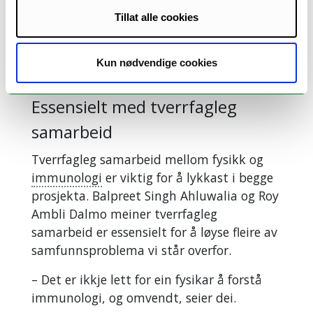
seg av avansert mikroskopi og kunstig
Tillat alle cookies
intelligens. Dei skal dokumentere
fysiologiske endringane ved hjelp av RNA-
sekvensering
, eit fagomgrep mange
Kun nødvendige cookies
kanskje hugsar frå koronapandemien.
Essensielt med tverrfagleg
samarbeid
Tverrfagleg samarbeid mellom fysikk og
immunologi
er viktig for å lykkast i begge
prosjekta. Balpreet Singh Ahluwalia og Roy
Ambli Dalmo meiner tverrfagleg
samarbeid er essensielt for å løyse fleire av
samfunnsproblema vi står overfor.
– Det er ikkje lett for ein fysikar å forstå
immunologi, og omvendt, seier dei.