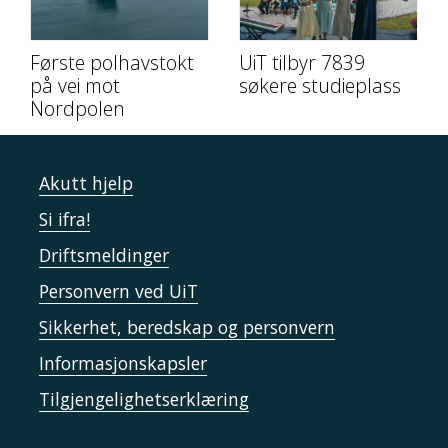
Første polhavstokt
UiT tilbyr 7839
på vei mot
søkere studieplass
Nordpolen
Akutt hjelp
Si ifra!
Driftsmeldinger
Personvern ved UiT
Sikkerhet, beredskap og personvern
Informasjonskapsler
Tilgjengelighetserklæring