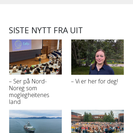
SISTE NYTT FRA UIT
– Ser på Nord-
– Vi er her for deg!
Noreg som
moglegheitenes
land