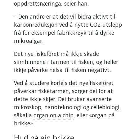
oppdrettsnæringa, seier han.
– Den andre er at det vil bidra aktivt til
karbonreduksjon ved å nytte CO2-utslepp
frå for eksempel fabrikkrøyk til å dyrke
mikroalgar.
Det nye fiskefôret må ikkje skade
slimhinnene i tarmen til fisken, og heller
ikkje påverke helsa til fisken negativt.
Ved å studere korleis det nye fiskefôret
påverkar fisketarmen, sørger dei for at
dette ikkje skjer. Dei brukar avanserte
mikroskop, nanoteknologi og cellebiologi,
såkalla
organ on a chip
, eller «organ på
brikke».
Hud på ein brikke