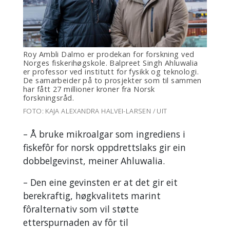
Roy Ambli Dalmo er prodekan for forskning ved
Norges fiskerihøgskole. Balpreet Singh Ahluwalia
er professor ved institutt for fysikk og teknologi.
De samarbeider på to prosjekter som til sammen
har fått 27 millioner kroner fra Norsk
forskningsråd.
FOTO: KAJA ALEXANDRA HALVEI-LARSEN / UIT
– Å bruke mikroalgar som ingrediens i
fiskefôr for norsk oppdrettslaks gir ein
dobbelgevinst, meiner Ahluwalia.
– Den eine gevinsten er at det gir eit
berekraftig, høgkvalitets marint
fôralternativ som vil støtte
etterspurnaden av fôr til