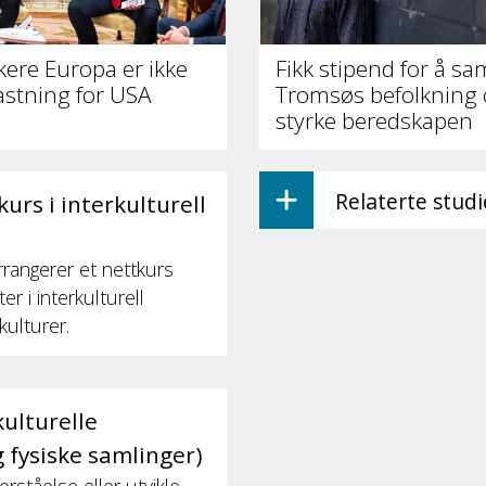
rkere Europa er ikke
Fikk stipend for å sa
astning for USA
Tromsøs befolkning
styrke beredskapen
Relaterte stud
rs i interkulturell
rrangerer et nettkurs
r i interkulturell
kulturer.
ulturelle
 fysiske samlinger)