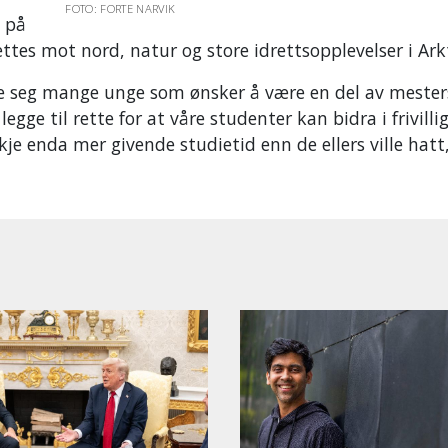
FOTO: FORTE NARVIK
 på
ttes mot nord, natur og store idrettsopplevelser i Ark
kke seg mange unge som ønsker å være en del av mester
egge til rette for at våre studenter kan bidra i frivilli
e enda mer givende studietid enn de ellers ville hatt,