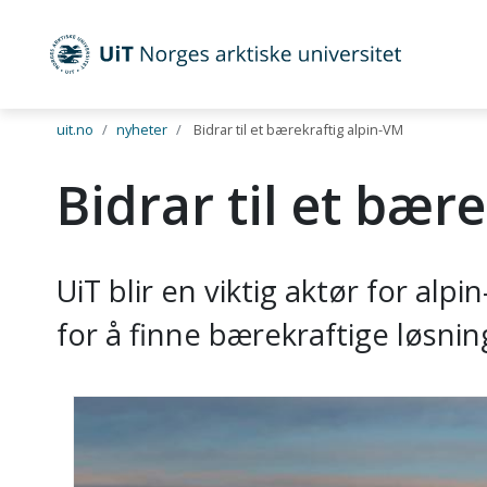
UiT Norges arktiske universitet
Gå til hovedinnhold
uit.no
nyheter
Bidrar til et bærekraftig alpin-VM
Bidrar til et bær
UiT blir en viktig aktør for al
for å finne bærekraftige løsni