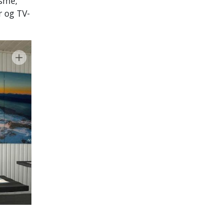
isme,
r og TV-