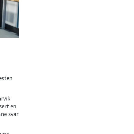
resten
arvik
sert en
nne svar