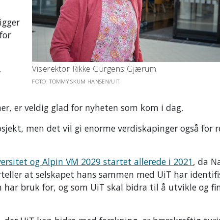
igger
for
-
Viserektor Rikke Gürgens Gjærum.
FOTO: TOMMY SKUM HANSEN/UIT
ener, er veldig glad for nyheten som kom i dag.
sjekt, men det vil gi enorme verdiskapinger også for 
ersitet og Alpin VM 2029 startet allerede i 2021
, da N
rteller at selskapet hans sammen med UiT har identifi
ar bruk for, og som UiT skal bidra til å utvikle og fi