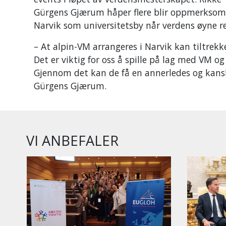
Gürgens Gjærum håper flere blir oppmerksom
Narvik som universitetsby når verdens øyne re
– At alpin-VM arrangeres i Narvik kan tiltre
Det er viktig for oss å spille på lag med VM og l
Gjennom det kan de få en annerledes og kanskj
Gürgens Gjærum.
VI ANBEFALER