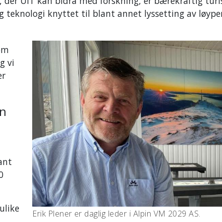
der UiT kan bidra med forskning, er bærekraftig tur
 teknologi knyttet til blant annet lyssetting av løype
som
g vi
er
en
ant
0
ulike
Erik Plener er daglig leder i Alpin VM 2029 AS.