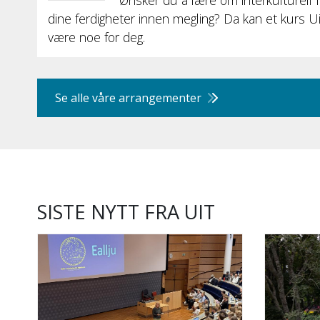
Ønsker du å lære om interkulturell fo
dine ferdigheter innen megling? Da kan et kurs UiT
være noe for deg.
Se alle våre arrangementer
SISTE NYTT FRA UIT