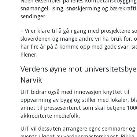
Noen eksempler på felles kompetansebygging, 
snømangel, ising, snøskjerming og bærekraftig
sendinger.
– Vi er klare til å gå i gang med prosjektene 
skiverdenen og mange andre vil ha bruk for, o
har fire år på å komme opp med gode svar, si
Plener.
Verdens øyne mot universitetsby
Narvik
UiT bidrar også med innovasjon knyttet til
oppvarming av bygg og stiller med lokaler, bl
annet til pressesenteret som skal betjene 100
akkrediterte mediefolk.
UiT vil dessuten arrangere egne seminarer og 
events i løpet av verdensmesterskapet. Rikke