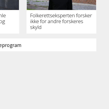
mle
Folkerettseksperten forsker
 og
ikke for andre forskeres
skyld
ieprogram