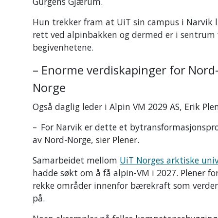
Gürgens Gjærum.
Hun trekker fram at UiT sin campus i Narvik l
rett ved alpinbakken og dermed er i sentrum 
begivenhetene.
– Enorme verdiskapinger for Nord
Norge
Også daglig leder i Alpin VM 2029 AS, Erik Pl
– For Narvik er dette et bytransformasjonspro
av Nord-Norge, sier Plener.
Samarbeidet mellom
UiT Norges arktiske univ
hadde søkt om å få alpin-VM i 2027. Plener fo
rekke områder innenfor bærekraft som verden h
på.