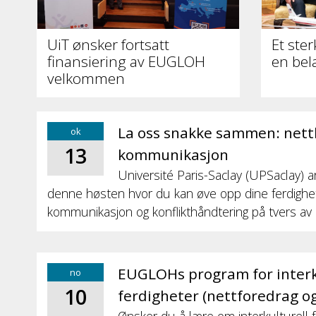
UiT ønsker fortsatt
Et ste
finansiering av EUGLOH
en bel
velkommen
La oss snakke sammen: nettku
ok
13
kommunikasjon
Université Paris-Saclay (UPSaclay) a
denne høsten hvor du kan øve opp dine ferdighete
kommunikasjon og konflikthåndtering på tvers av 
EUGLOHs program for interk
no
10
ferdigheter (nettforedrag og