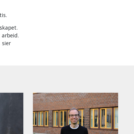
tis.
skapet.
g arbeid.
 sier