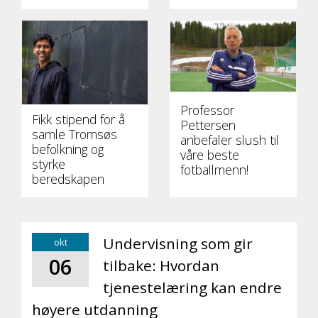
Professor
Fikk stipend for å
Pettersen
samle Tromsøs
anbefaler slush til
befolkning og
våre beste
styrke
fotballmenn!
beredskapen
Undervisning som gir
okt
06
tilbake: Hvordan
tjenestelæring kan endre
høyere utdanning