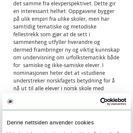
det samme fra elevperspektivet. Dette gir
en interessant helhet. Oppgavene bygger
på ulik empiri fra ulike skoler, men har
samtidig tematiske og metodiske
fellestrekk som gjør at de sett i
sammenheng utfyller hverandre og
dermed frambringer ny og viktig kunnskap
om undervisning om urfolkstematikk både
for samiske og ikke-samiske elever. I
nominasjonen heter det at «studiene
understreker norskfagets betydning for å
nå ut til alle elever i norsk skole med
kunnskap om samisk språk, kultur og
samfunnsliv, og dette inngår i den
overordna målsettinga med å dekolonisere
og indigenisere opplæringa».»
Denne nettsiden anvender cookies
Tradisjonelle lærebøker passer