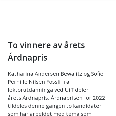
To vinnere av årets
Gå til hovedinnhold
Árdnapris
Katharina Andersen Bewalitz og Sofie
Pernille Nilsen Fossli fra
lektorutdanninga ved UiT deler
årets Árdnapris. Árdnaprisen for 2022
tildeles denne gangen to kandidater
som har arbeidet med tema som