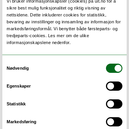
Vi bruker informasjonskapsler (cookies) på uit.no for å
sikre best mulig funksjonalitet og riktig visning av
ikke
nettsidene. Dette inkluderer cookies for statistikk,
Begge oppgavene bygger på empiri som er
bevaring av innstillinger og innsamling av informasjon for
samlet inn på steder i Nord-Norge med
markedsføringsformål. Vi benytter både førsteparts- og
tredjeparts-cookies. Les mer om de ulike
nærhet til kommuner innenfor
informasjonskapslene nedenfor.
forvaltningsområdet for samiske språk.
Med dette som bakteppe viser begge
oppgavene at de tradisjonelle lærebøkene
Samtykkevalg
ikke passer, fordi de ikke går i dybden på
Nødvendig
tematikken. Lærerne i Bewalitz’ studie har
på sin side over år utviklet en
Egenskaper
undervisningspraksis der de bruker ulike
læringsressurser i tilnærmingen til samisk
tematikk. Elevene i Fosslis studie
Statistikk
anerkjenner lærerne innsats for å ta opp
samiske tema, men etterspør samtidig en
Markedsføring
undervisningspraksis som skaper mulighet