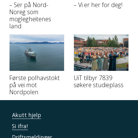
– Ser på Nord-
– Vi er her for deg!
Noreg som
moglegheitenes
land
Første polhavstokt
UiT tilbyr 7839
på vei mot
søkere studieplass
Nordpolen
Akutt hjelp
Si ifra!
Driftsmeldinger