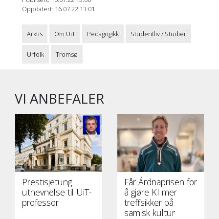
Oppdatert: 16.07.22 13:01
Arktis
Om UiT
Pedagogikk
Studentliv / Studier
Urfolk
Tromsø
VI ANBEFALER
Prestisjetung
Får Árdnaprisen for
utnevnelse til UiT-
å gjøre KI mer
professor
treffsikker på
samisk kultur