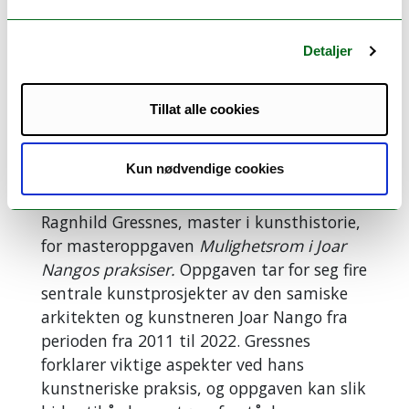
til dybdelæring. Samlet sett viser Bewalitz
og Fossli at det er et gap mellom lærernes
Detaljer
praksis og hvordan elevene oppfatter
undervisninga.
Tillat alle cookies
Rosende omtale for
kunsthistorie
Kun nødvendige cookies
Juryen gir ellers rosende omtale til
Ragnhild Gressnes, master i kunsthistorie,
for masteroppgaven
Mulighetsrom i Joar
Nangos praksiser
.
Oppgaven tar for seg fire
sentrale kunstprosjekter av den samiske
arkitekten og kunstneren Joar Nango fra
perioden fra 2011 til 2022. Gressnes
forklarer viktige aspekter ved hans
kunstneriske praksis, og oppgaven kan slik