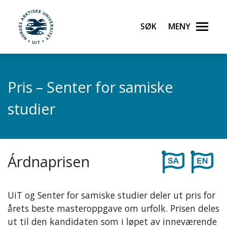
Gå til hovedinnhold
Søk
Meny
UiT Norges arktiske universitet
Pris – Senter for samiske
studier
Árdnaprisen
UiT og Senter for samiske studier deler ut pris for
årets beste masteroppgave om urfolk. Prisen deles
ut til den kandidaten som i løpet av inneværende