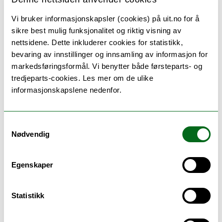
Nominasjon:
Senter for samiske studier inviterer fagmiljøene til å
Vi bruker informasjonskapsler (cookies) på uit.no for å
nominere kandidater til prisen. Det gjøres
sikre best mulig funksjonalitet og riktig visning av
oppmerksom på at nominasjonene gjelder også
nettsidene. Dette inkluderer cookies for statistikk,
masteroppgaver som er levert i høstsemesteret.
bevaring av innstillinger og innsamling av informasjon for
Følgende må framgå av nominasjonen:
markedsføringsformål. Vi benytter både førsteparts- og
tredjeparts-cookies. Les mer om de ulike
Hvem som nomineres
informasjonskapslene nedenfor.
Begrunnelse for nominasjonen, herunder
tematisk relevans for samiske og
urfolksspørsmål
Hvem som er forslagsstiller
Samtykkevalg
Nødvendig
Nominasjoner på inntil 1 side sendes via e-post til
postmottak@sami.uit.no
og fristen for innsendelse vil
framgå ved utlysningen av Árdnaprisen. E-posten
Egenskaper
merkes Árdnaprisen (årstall). Dersom oppgaven som
nomineres ikke er sensurert innen fristen, kan
Statistikk
karakter ettersendes.