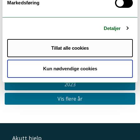
Markedsføring
Kontaktperson:
Hildegunn Bruland
Detaljer
Vinnarar
Tillat alle cookies
2025
Kun nødvendige cookies
2024
2023
Vis flere år
Akutt hjelp