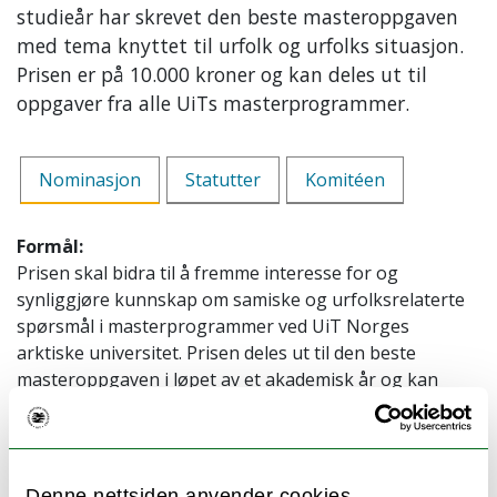
studieår har skrevet den beste masteroppgaven
med tema knyttet til urfolk og urfolks situasjon.
Prisen er på 10.000 kroner og kan deles ut til
oppgaver fra alle UiTs masterprogrammer.
Nominasjon
Statutter
Komitéen
Formål:
Prisen skal bidra til å fremme interesse for og
synliggjøre kunnskap om samiske og urfolksrelaterte
spørsmål i masterprogrammer ved UiT Norges
arktiske universitet. Prisen deles ut til den beste
masteroppgaven i løpet av et akademisk år og kan
være levert inn ved alle UiTs mastergradsprogrammer.
Prisen skal være til inspirasjon og bidra til
kandidatenes videre faglige utvikling på feltet.
Denne nettsiden anvender cookies