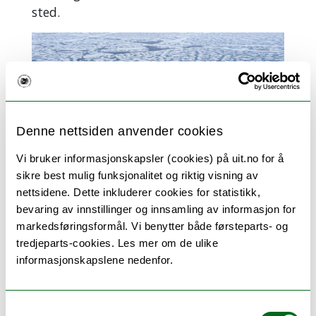
sted.
Denne nettsiden anvender cookies
Vi bruker informasjonskapsler (cookies) på uit.no for å
sikre best mulig funksjonalitet og riktig visning av
nettsidene. Dette inkluderer cookies for statistikk,
bevaring av innstillinger og innsamling av informasjon for
Fra MOSAiC-ekspedisjonen, der «Polarstern» lå ett
år i polisen.
markedsføringsformål. Vi benytter både førsteparts- og
FOTO: MOSAIC
tredjeparts-cookies. Les mer om de ulike
informasjonskapslene nedenfor.
Han mener det tidligere har vært en
misoppfatning om at det er helt dødt i
den arktiske sjøisen om vinteren.
Samtykkevalg