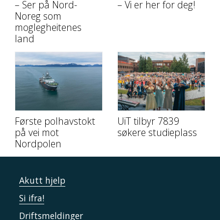
– Ser på Nord-
– Vi er her for deg!
Noreg som
moglegheitenes
land
Første polhavstokt
UiT tilbyr 7839
på vei mot
søkere studieplass
Nordpolen
Akutt hjelp
Si ifra!
Driftsmeldinger