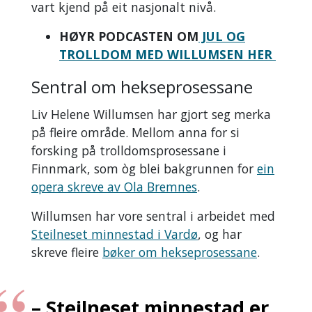
vart kjend på eit nasjonalt nivå.
HØYR PODCASTEN OM
JUL OG
TROLLDOM MED WILLUMSEN HER
Sentral om hekseprosessane
Liv Helene Willumsen har gjort seg merka
på fleire område. Mellom anna for si
forsking på trolldomsprosessane i
Finnmark, som òg blei bakgrunnen for
ein
opera skreve av Ola Bremnes
.
Willumsen har vore sentral i arbeidet med
Steilneset minnestad i Vardø
, og har
skreve fleire
bøker om hekseprosessane
.
– Steilneset minnestad er