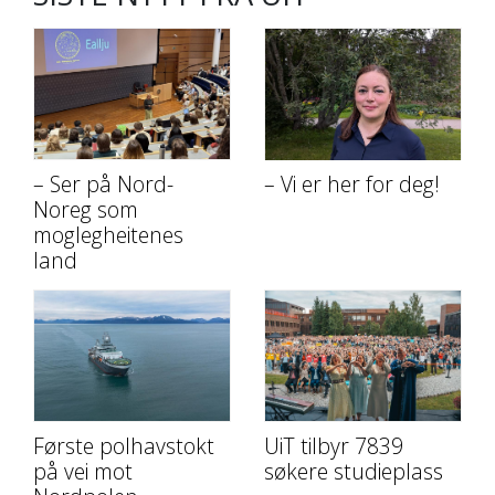
– Ser på Nord-
– Vi er her for deg!
Noreg som
moglegheitenes
land
Første polhavstokt
UiT tilbyr 7839
på vei mot
søkere studieplass