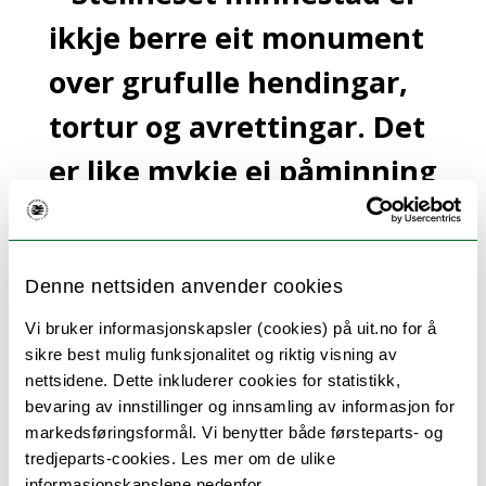
ikkje berre eit monument
over grufulle hendingar,
tortur og avrettingar. Det
er like mykje ei påminning
om kor store
konsekvensar fanatisk
Denne nettsiden anvender cookies
tankegods kan få når
Vi bruker informasjonskapsler (cookies) på uit.no for å
ideane kan settast ut i
sikre best mulig funksjonalitet og riktig visning av
nettsidene. Dette inkluderer cookies for statistikk,
livet av menn med makt.
bevaring av innstillinger og innsamling av informasjon for
markedsføringsformål. Vi benytter både førsteparts- og
Seinare oppdaga også Willumsen og
tredjeparts-cookies. Les mer om de ulike
informasjonskapslene nedenfor.