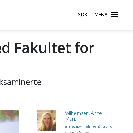
Søk
Meny
d Fakultet for
eksaminerte
Wilhelmsen, Anne
Marit
anne.m.wilhelmsen@uit.no
Seniorrådgiver