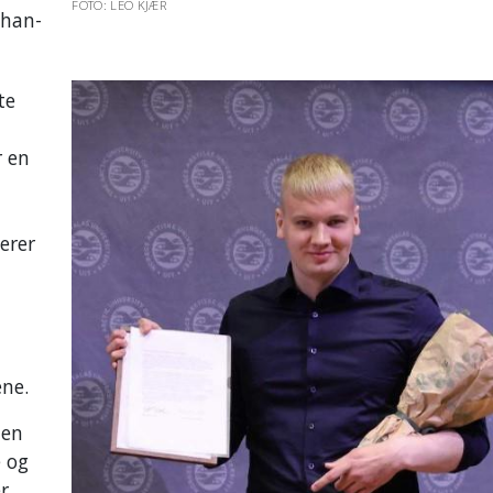
FOTO: LEO KJÆR
ohan-
te
 en
erer
å
ene.
ten
e og
r