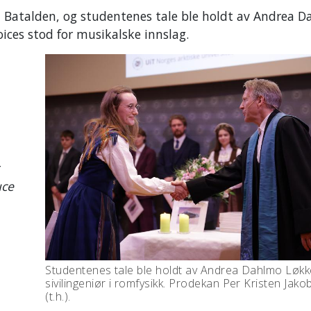
n Batalden, og studentenes tale ble holdt av Andrea 
Voices stod for musikalske innslag.
r
uce
Studentenes tale ble holdt av Andrea Dahlmo Løkk
sivilingeniør i romfysikk. Prodekan Per Kristen Jak
(t.h.).