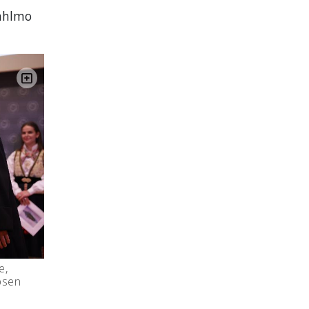
Dahlmo
e,
obsen