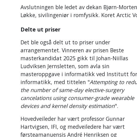
Avslutningen ble ledet av dekan Bjørn-Morte
Løkke, sivilingeniør i romfysikk. Koret Arctic 
Delte ut priser
Det ble også delt ut to priser under
arrangementet. Vinneren av prisen Beste
masterkandidat 2025 gikk til Johan-Niillas
Ludviksen Jernsletten, som avla sin
masteroppgave i informatikk ved Institutt fo
informatikk, med tittelen "
Attempting to red
the number of same-day elective-surgery
cancelations using consumer-grade wearable
devices and kernel density estimation
".
Hovedveileder har vært professor Gunnar
Hartvigsen, IFI, og medveiledere har vært
førsteamanuensis André Henriksen og