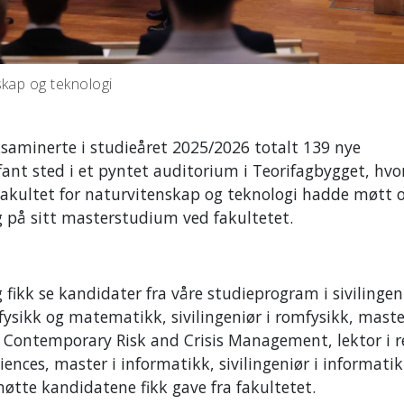
skap og teknologi
ksaminerte i studieåret 2025/2026 totalt 139 nye
nt sted i et pyntet auditorium i Teorifagbygget, hvor
kultet for naturvitenskap og teknologi hadde møtt o
ng på sitt masterstudium ved fakultetet.
ikk se kandidater fra våre studieprogram i sivilingeni
 fysikk og matematikk, sivilingeniør i romfysikk, maste
n Contemporary Risk and Crisis Management, lektor i r
ences, master i informatikk, sivilingeniør i informati
pmøtte kandidatene fikk gave fra fakultetet.