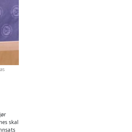
las
jør
nes skal
innsats