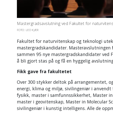
Mastergradsavslutning ved Fakultet for naturviten
FOTO: LEO KJÆR
Fakultet for naturvitenskap og teknologi ute
mastergradskandidater. Masteravslutningen fa
sammen 95 nye mastergradskandidater ved Fa
å bli gjort stas på og få en hyggelig avslutni
Fikk gave fra fakultetet
Over 300 stykker deltok på arrangementet, og f
energi, klima og miljø, sivilingeniør i anvendt
fysikk, master i samfunnssikkerhet, Master i
master i geovitenskap, Master in Molecular Sci
sivilingeniør i kunstig intelligens. Alle de op