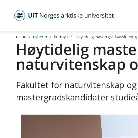
UiT Norges arktiske universitet
Gå til hovedinnhold
uit.no
nyheter
kortnytt
Høytidelig mastergradsavslutning 
Høytidelig maste
naturvitenskap o
Fakultet for naturvitenskap og
mastergradskandidater studieår