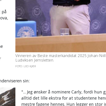
t på
nova,
ne
Vinneren av Beste masterkandidat 2025 Johan-Niil
r
Ludviksen Jernsletten.
FOTO: LEO KJÆR
derviseren sin:
"... Jeg ønsker å nominere Carly, fordi hun g
alltid det lille ekstra for at studentene hen
mestre fagene hennes. Hun legger en stor 