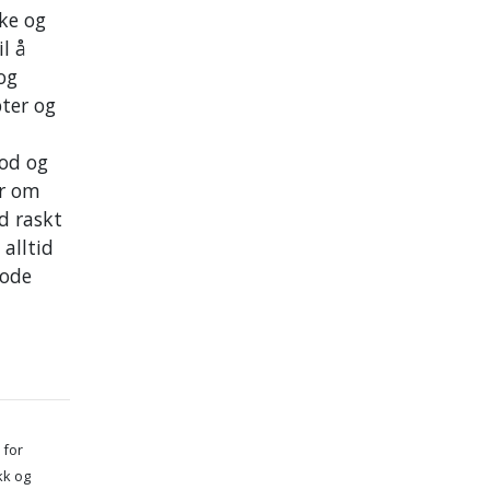
ke og
il å
og
pter og
god og
er om
id raskt
alltid
gode
 for
kk og