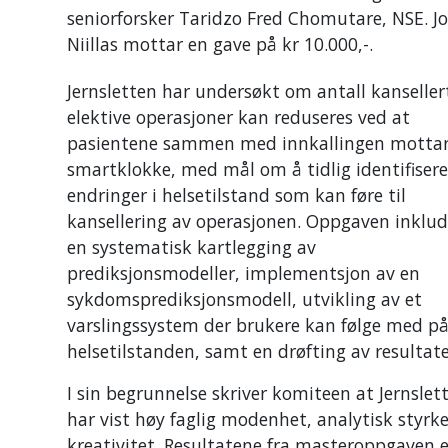
seniorforsker Taridzo Fred Chomutare, NSE. J
Niillas mottar en gave på kr 10.000,-.
Jernsletten har undersøkt om antall kanseller
elektive operasjoner kan reduseres ved at
pasientene sammen med innkallingen mottar
smartklokke, med mål om å tidlig identifisere
endringer i helsetilstand som kan føre til
kansellering av operasjonen. Oppgaven inklud
en systematisk kartlegging av
prediksjonsmodeller, implementsjon av en
sykdomsprediksjonsmodell, utvikling av et
varslingssystem der brukere kan følge med p
helsetilstanden, samt en drøfting av resultat
I sin begrunnelse skriver komiteen at Jernslet
har vist høy faglig modenhet, analytisk styrk
kreativitet. Resultatene fra masteroppgaven e