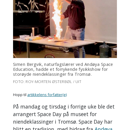
Simen Bergvik, naturfagslærer ved Andøya Space
Education, hadde et forrykende fysikkshow for
storøyde niendeklassinger fra Tromsø.
FOTO: ROY-MORTEN ØSTERBØL / UIT
Hopp til
artikkelens forfatter(e)
På mandag og tirsdag i forrige uke ble det
arrangert Space Day på museet for
niendeklassinger i Tromsø. Space Day har
blitt en tradisjon, med bidrag fra
Andøya