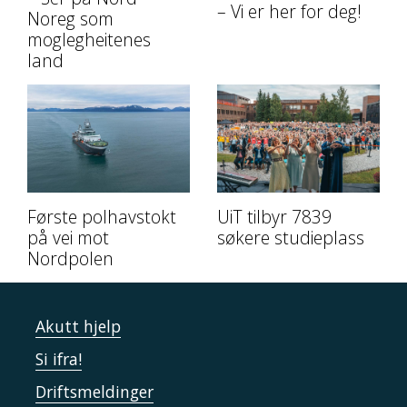
– Vi er her for deg!
Noreg som
moglegheitenes
land
Første polhavstokt
UiT tilbyr 7839
på vei mot
søkere studieplass
Nordpolen
Akutt hjelp
Si ifra!
Driftsmeldinger