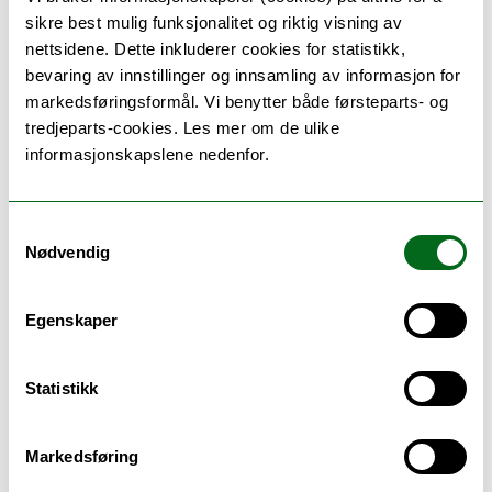
sikre best mulig funksjonalitet og riktig visning av
nettsidene. Dette inkluderer cookies for statistikk,
bevaring av innstillinger og innsamling av informasjon for
Demonstrasjon av Andøya-rakett av
markedsføringsformål. Vi benytter både førsteparts- og
bachelor-student i droneteknologi Brage
tredjeparts-cookies. Les mer om de ulike
Isdahl, og Vincent Van Duin, andreårs
informasjonskapslene nedenfor.
student på fysisk og matematikk -
siviløkonomistudiet, integrert master. Begge
representerer studentorganisasjonen Ignite.
Samtykkevalg
Foto: Kaja A. Halvei-Larsen
Nødvendig
Egenskaper
Statistikk
Kortnytt fra Seksjon for kommunikasjon, Skolelaboratoriet,
Fakultet for naturvitenskap og teknologi
Markedsføring