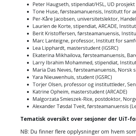
Peter Haugseth, stipendiat/HSL, UD prosjekt 
Tone Huse, førsteamanuensis, Institutt for ar
Per-Kåre Jacobsen, universitetslektor, Hande
Laurien de Korte, stipendiat, ARCADE, Institu
Berit Kristoffersen, førsteamanuensis, Insti
Marc Lanteigne, professor, Institutt for sam
Lea Lipphardt, masterstudent (IGSRC)
Ekaterina Mikhailova, førsteamanuensis, Bare
Larry Ibrahim Mohammed, stipendiat, Institu
Maria Das Neves, førsteamanuensis, Norsk se
Yara Nieuwenhuis, student (IGSRC)
Torjer Olsen, professor og instituttleder, Sen
Katrine Opheim, masterstudent (ARCADE)
Malgorzata Smieszek-Rice, postdoktor, Norge
Alexander Tøsdal Tveit, førsteamanuensis (Led
Tematisk oversikt over sesjoner der UiT-fo
NB: Du finner flere opplysninger om hvem som