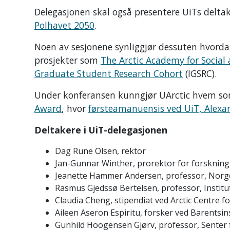
Delegasjonen skal også presentere UiTs deltak
Polhavet 2050
.
Noen av sesjonene synliggjør dessuten hvordan
prosjekter som
The Arctic Academy for Social
Graduate Student Research Cohort
(IGSRC).
Under konferansen kunngjør UArctic hvem so
Award
, hvor
førsteamanuensis ved UiT, Alexan
Deltakere i UiT-delegasjonen
Dag Rune Olsen, rektor
Jan-Gunnar Winther, prorektor for forskning 
Jeanette Hammer Andersen, professor, Norge
Rasmus Gjedssø Bertelsen, professor, Instit
Claudia Cheng, stipendiat ved Arctic Centre f
Aileen Aseron Espiritu, forsker ved Barentsins
Gunhild Hoogensen Gjørv, professor, Senter 