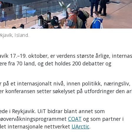
javík, Island.
avík 17.–19. oktober, er verdens største årlige, interna
re fra 70 land, og det holdes 200 debatter og
 på et internasjonalt nivå, innen politikk, næringsliv,
r konferansen setter søkelyset på utfordringer den ar
ede i Reykjavik. UiT bidrar blant annet som
iljøovervåkningsprogrammet
COAT
og som partner i
et internasjonale nettverket
UArctic
.