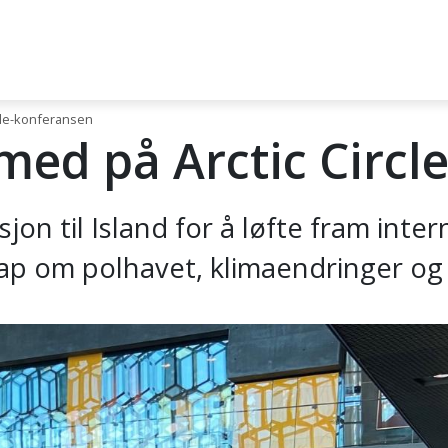
rcle-konferansen
 med på Arctic Circ
jon til Island for å løfte fram inte
kap om polhavet, klimaendringer og 