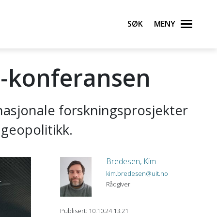
Søk
Meny
le-konferansen
rnasjonale forskningsprosjekter
geopolitikk.
Bredesen, Kim
kim.bredesen@uit.no
Rådgiver
Publisert: 10.10.24 13:21