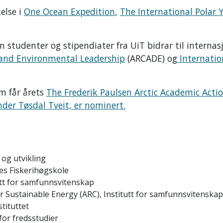
else i
One Ocean Expedition
,
The International Polar 
 studenter og stipendiater fra UiT bidrar til internas
 and Environmental Leadership
(
ARCADE) og
Internatio
m får årets
The Frederik Paulsen Arctic Academic Acti
der Tøsdal Tveit, er nominert.
og utvikling
s Fiskerihøgskole
utt for samfunnsvitenskap
or Sustainable Energy (ARC), Institutt for samfunnsvitenskap
tituttet
for fredsstudier