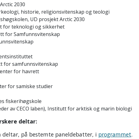
Arctic 2030
keologi, historie, religionsvitenskap og teologi
lshøgskolen, UD prosjekt Arctic 2030
tt for teknologi og sikkerhet
tutt for Samfunnsvitenskap
funnsvitenskap
ntsinstituttet
tt for samfunnsvitenskap
nter for havrett
ter for samiske studier
s fiskerihøgskole
er av CECO laben), Institutt for arktisk og marin biologi
rskere deltar:
 deltar, på bestemte paneldebatter, i
programmet
.