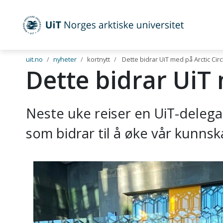
UiT Norges arktiske universitet
Gå til hovedinnhold
uit.no
nyheter
kortnytt
Dette bidrar UiT med på Arctic Ci
Dette bidrar UiT
Neste uke reiser en UiT-delegas
som bidrar til å øke vår kunns