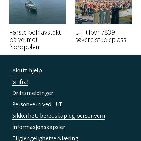
Første polhavstokt
UiT tilbyr 7839
på vei mot
søkere studieplass
Nordpolen
Akutt hjelp
Si ifra!
Driftsmeldinger
Personvern ved UiT
Sikkerhet, beredskap og personvern
Informasjonskapsler
Tilgjengelighetserklæring