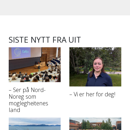
SISTE NYTT FRA UIT
– Ser på Nord-
– Vi er her for deg!
Noreg som
moglegheitenes
land