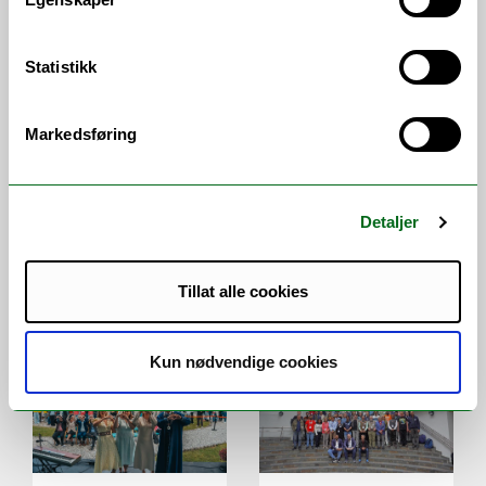
VI ANBEFALER
Statistikk
Markedsføring
1,7 millionar kroner
Detaljer
til fertilitetsforsking
Får Árdnaprisen for
å gjøre KI mer
treffsikker på
Tillat alle cookies
samisk kultur
Kun nødvendige cookies