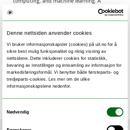
computing, and machine learning. A
specific interest of mine is applying in-
network computing and machine learning
techniques to address networking
challenges.
Denne nettsiden anvender cookies
Vi bruker informasjonskapsler (cookies) på uit.no for å
sikre best mulig funksjonalitet og riktig visning av
Kortnytt fra Institutt for informatikk
nettsidene. Dette inkluderer cookies for statistikk,
bevaring av innstillinger og innsamling av informasjon for
markedsføringsformål. Vi benytter både førsteparts- og
tredjeparts-cookies. Les mer om de ulike
Fuglesteg, Jan
informasjonskapslene nedenfor.
jan.fuglesteg@uit.no
Studierådgiver
Samtykkevalg
Nødvendig
Egenskaper