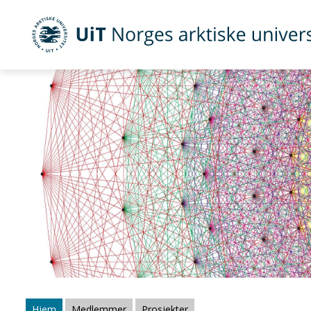
UiT Norges arktiske universitet
Gå til hovedinnhold
Hjem
Medlemmer
Prosjekter