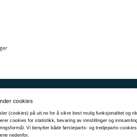
nger
Kontakt UiT
nder cookies
For media
er (cookies) på uit.no for å sikre best mulig funksjonalitet og rik
For skoler
erer cookies for statistikk, bevaring av innstillinger og innsamlin
Ledige stillinger
ingsformål. Vi benytter både førsteparts- og tredjeparts-cookie
lene nedenfor.