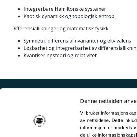
Integrerbare Hamiltonske systemer
Kaotisk dynamikk og topologisk entropi
Differensiallikninger og matematisk fysikk
Symmetri, differensialinvarianter og ekvivalens
Løsbarhet og integrerbarhet av differensiallikni
Kvantiseringsteori og relativitet
Akutt hjelp
Denne nettsiden anve
Si ifra!
Vi bruker informasjonskapsl
Driftsmeldinger
av nettsidene. Dette inklud
Personvern ved UiT
informasjon for markedsfør
de ulike informasjonskaps