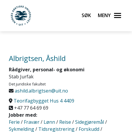
Gå til hovedinnhold
Søk
Meny
UiT Norges arktiske universitet
Albrigtsen, Åshild
Rådgiver, personal- og økonomi
Stab Jurfak
Det juridiske fakultet
ashild.albrigtsen@uit.no
Teorifagbygget Hus 4 4409
+47 77 64 69 69
Jobber med:
Ferie
/
Fravær
/
Lønn
/
Reise
/
Sidegjøremål
/
Sykmelding
/
Tidsregistrering
/
Forskudd
/