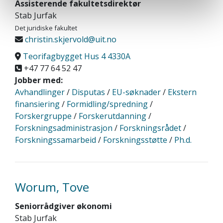
Assisterende fakultetsdirektør
Stab Jurfak
Det juridiske fakultet
christin.skjervold@uit.no
Teorifagbygget Hus 4 4330A
+47 77 64 52 47
Jobber med:
Avhandlinger
/
Disputas
/
EU-søknader
/
Ekstern
finansiering
/
Formidling/spredning
/
Forskergruppe
/
Forskerutdanning
/
Forskningsadministrasjon
/
Forskningsrådet
/
Forskningssamarbeid
/
Forskningsstøtte
/
Ph.d.
Worum, Tove
Seniorrådgiver økonomi
Stab Jurfak