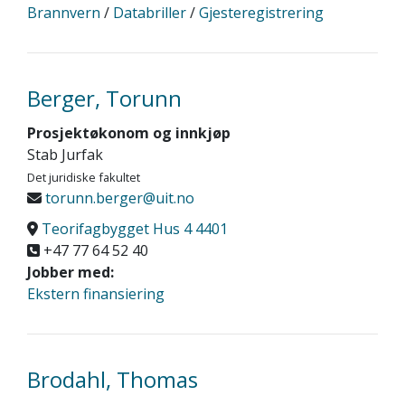
Brannvern
/
Databriller
/
Gjesteregistrering
Berger, Torunn
Prosjektøkonom og innkjøp
Stab Jurfak
Det juridiske fakultet
torunn.berger@uit.no
Teorifagbygget Hus 4 4401
+47 77 64 52 40
Jobber med:
Ekstern finansiering
Brodahl, Thomas