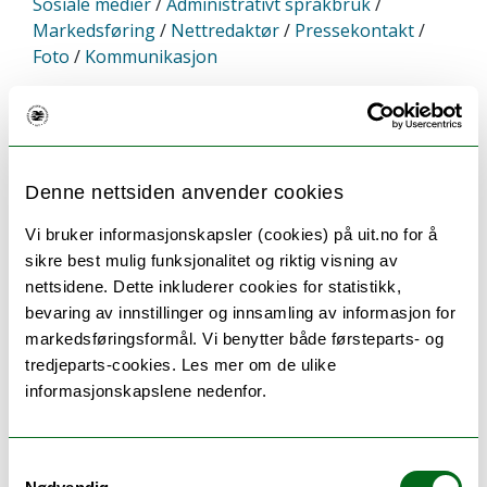
Sosiale medier
/
Administrativt språkbruk
/
Markedsføring
/
Nettredaktør
/
Pressekontakt
/
Foto
/
Kommunikasjon
Gabrielsen, Kari
Denne nettsiden anvender cookies
Seniorrådgiver personal og organisasjon
Stab Jurfak
Vi bruker informasjonskapsler (cookies) på uit.no for å
Det juridiske fakultet
sikre best mulig funksjonalitet og riktig visning av
kari.gabrielsen@uit.no
nettsidene. Dette inkluderer cookies for statistikk,
bevaring av innstillinger og innsamling av informasjon for
Teorifagbygget Hus 4 4410
markedsføringsformål. Vi benytter både førsteparts- og
+47 77 64 45 50
tredjeparts-cookies. Les mer om de ulike
Jobber med:
informasjonskapslene nedenfor.
Ansettelser
/
Arbeidsmiljø
/
Helse, miljø og
sikkerhet (HMS)
/
Likestilling
/
Brannvern
/
Inkluderende arbeidsliv (IA)
/
Samtykkevalg
Organisasjonsutvikling
/
Personaladministrasjon
/