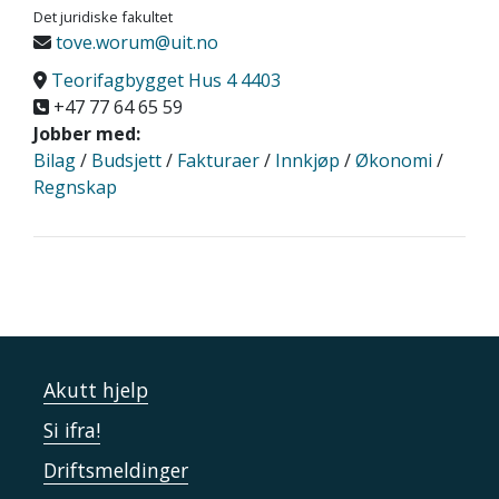
Det juridiske fakultet
tove.worum@uit.no
Teorifagbygget Hus 4 4403
+47 77 64 65 59
Jobber med:
Bilag
/
Budsjett
/
Fakturaer
/
Innkjøp
/
Økonomi
/
Regnskap
Akutt hjelp
Si ifra!
Driftsmeldinger