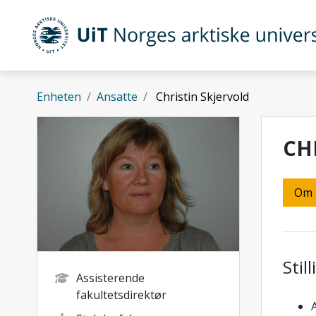
Gå til hovedinnhold
UiT Norges arktiske universitet
Enheten
Ansatte
Christin Skjervold
CH
Om
Stil
Assisterende
fakultetsdirektør