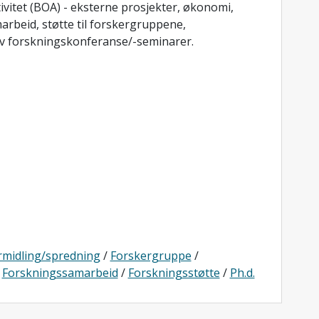
vitet (BOA) - eksterne prosjekter, økonomi,
rbeid, støtte til forskergruppene,
av forskningskonferanse/-seminarer.
rmidling/spredning
/
Forskergruppe
/
/
Forskningssamarbeid
/
Forskningsstøtte
/
Ph.d.