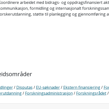
Koordinere arbeidet med bidrags- og oppdragsfinansiert akti
kommunikasjon, formidling og internasjonalt forskningssama
forskerutdanning, støtte til planlegging og gjennomføring 
eidsområder
dlinger
/
Disputas
/
EU-søknader
/
Ekstern finansiering
/
Fo
erutdanning
/
Forskningsadministrasjon
/
Forskningsrådet