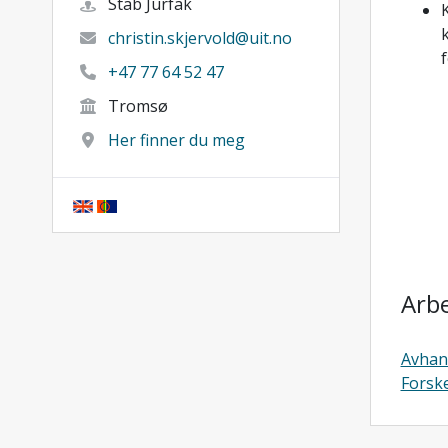
Stab Jurfak
christin.skjervold@uit.no
+47 77 64 52 47
Tromsø
Her finner du meg
Arb
Avhan
Forsk