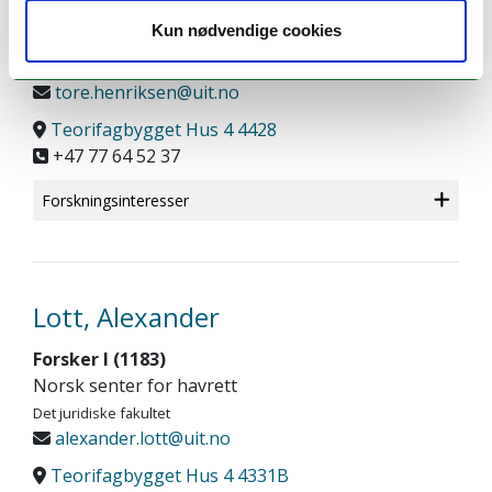
Professor
Kun nødvendige cookies
Norsk senter for havrett
Det juridiske fakultet
tore.henriksen@uit.no
Teorifagbygget Hus 4 4428
+47 77 64 52 37
Forskningsinteresser
Lott, Alexander
Forsker I (1183)
Norsk senter for havrett
Det juridiske fakultet
alexander.lott@uit.no
Teorifagbygget Hus 4 4331B