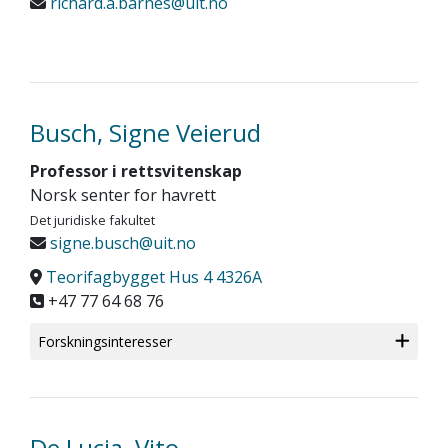
richard.a.barnes@uit.no
Busch, Signe Veierud
Professor i rettsvitenskap
Norsk senter for havrett
Det juridiske fakultet
signe.busch@uit.no
Teorifagbygget Hus 4 4326A
+47 77 64 68 76
Forskningsinteresser
De Lucia, Vito