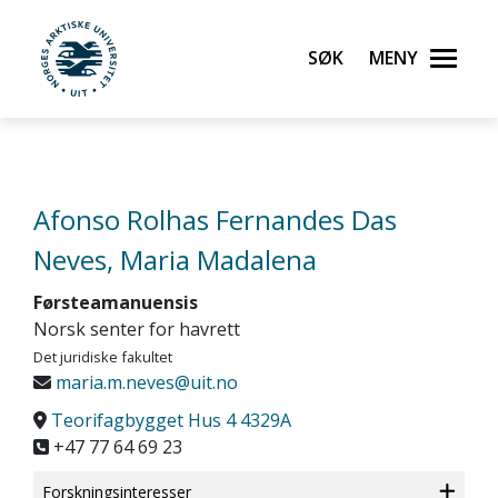
Gå til hovedinnhold
Søk
Meny
UiT Norges arktiske universitet
Afonso Rolhas Fernandes Das
Neves, Maria Madalena
Førsteamanuensis
Norsk senter for havrett
Det juridiske fakultet
maria.m.neves@uit.no
Teorifagbygget Hus 4 4329A
+47 77 64 69 23
Forskningsinteresser