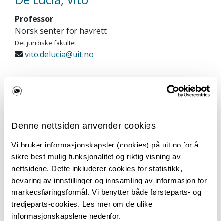
Professor
Norsk senter for havrett
Det juridiske fakultet
vito.delucia@uit.no
+47 77 62 08 63
Forskningsinteresser
Denne nettsiden anvender cookies
Vi bruker informasjonskapsler (cookies) på uit.no for å
Deligiannis Virvos, Konstantinos
sikre best mulig funksjonalitet og riktig visning av
nettsidene. Dette inkluderer cookies for statistikk,
Forsker
bevaring av innstillinger og innsamling av informasjon for
Norsk senter for havrett
markedsføringsformål. Vi benytter både førsteparts- og
Det juridiske fakultet
tredjeparts-cookies. Les mer om de ulike
konstantinos.d.virvos@uit.no
informasjonskapslene nedenfor.